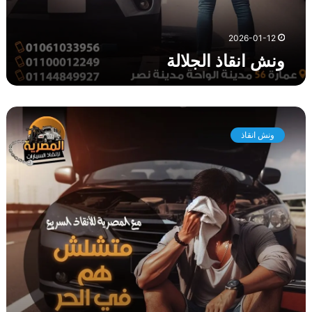
2026-01-12
ونش انقاذ الجلالة
و
ن
ونش انقاذ
ش
ا
ن
ق
ا
ذ
ا
ل
ز
ع
ف
ر