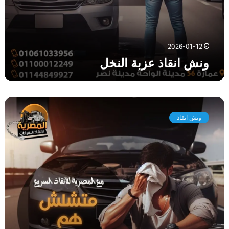
ن
خ
ل
2026-01-12
ونش انقاذ عزبة النخل
و
ن
ونش انقاذ
ش
ا
ن
ق
ا
ذ
ا
ل
ع
ا