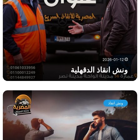
ل
د
ق
ه
ل
ي
ة
2026-01-12
ونش انقاذ الدقهلية
و
ن
ونش انقاذ
ش
ا
ن
ق
ا
ذ