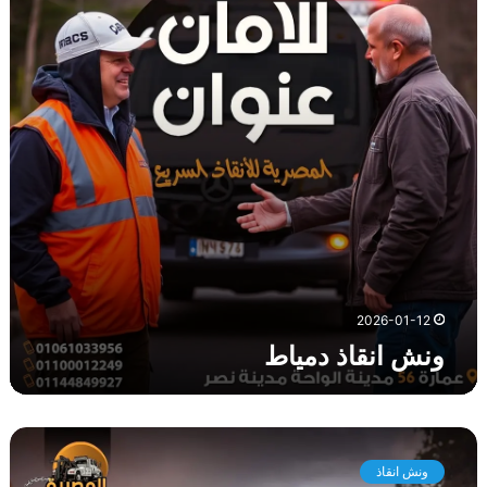
ن
ق
ا
ذ
د
م
ي
ا
ط
2026-01-12
ونش انقاذ دمياط
و
ن
ونش انقاذ
ش