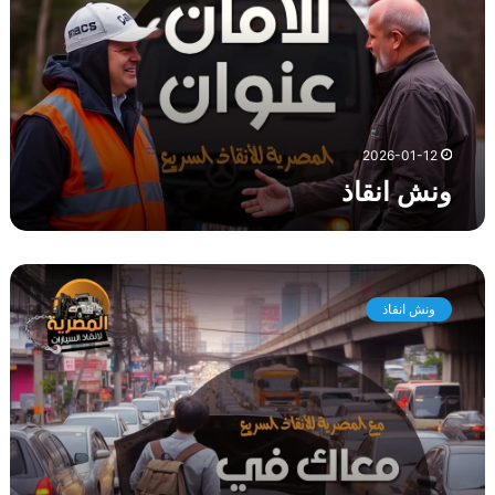
ن
ق
ا
ذ
2026-01-12
ونش انقاذ
و
ن
ونش انقاذ
ش
ا
ن
ق
ا
ذ
ط
ر