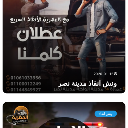
ا
ذ
م
د
ي
ن
ة
ن
ص
ر
2026-01-12
ونش انقاذ مدينة نصر
و
ن
ونش انقاذ
ش
ا