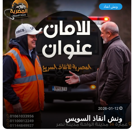
ن
ونش انقاذ
ش
ا
ن
ق
ا
ذ
ا
ل
س
و
ي
س
2026-01-12
ونش انقاذ السويس