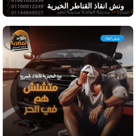
ونش انقاذ القناطر الخيرية
ر
ي
ة
و
ن
ونش انقاذ
ش
ا
ن
ق
ا
ذ
ا
ب
و
ر
و
ا
ش