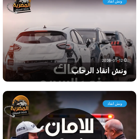
ونش انقاذ
ش
ا
ن
ق
ا
ذ
ا
ل
ر
2026-01-12
ح
ونش انقاذ الرحاب
ا
ب
و
ن
ونش انقاذ
ش
ا
ن
ق
ا