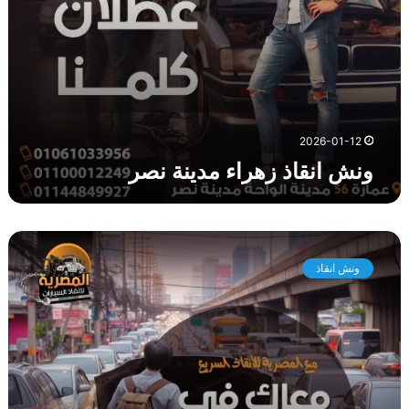
ا
ء
م
د
ي
ن
ة
2026-01-12
ن
ونش انقاذ زهراء مدينة نصر
ص
ر
و
ن
ونش انقاذ
ش
ا
ن
ق
ا
ذ
ش