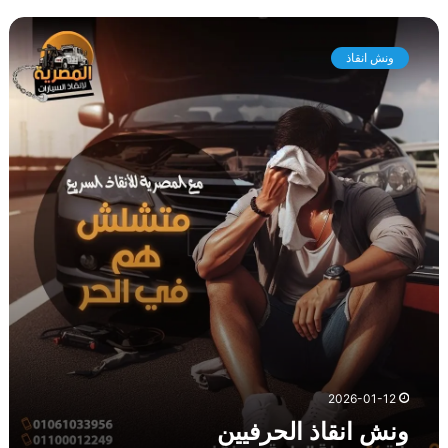
و
ن
ونش انقاذ
ش
ا
ن
ق
ا
ذ
ا
ل
ح
ر
ف
ي
ي
ن
2026-01-12
ونش انقاذ الحرفيين