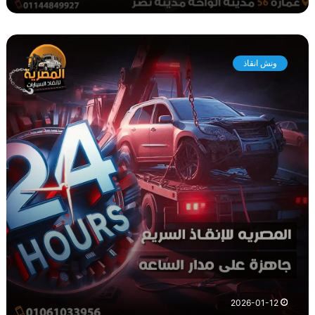
و
ن
ونش انقاذ
ش
ا
ن
ق
ا
ذ
م
ص
ر
ا
ل
ج
د
ي
د
ة
2026-01-12