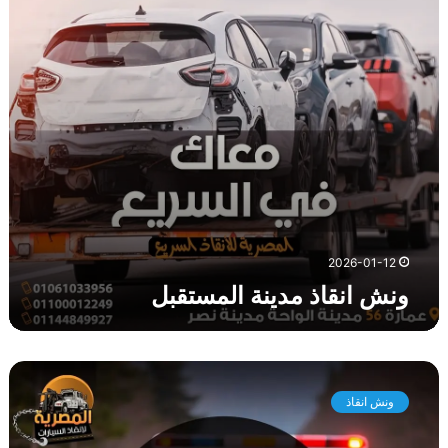
ا
ذ
م
د
ي
ن
ة
ا
ل
م
س
ت
2026-01-12
ق
ونش انقاذ مدينة المستقبل
ب
ل
و
ن
ونش انقاذ
ش
ا