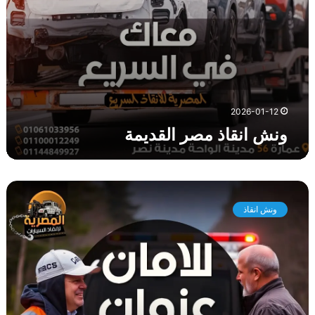
ا
ل
ق
د
ي
م
ة
2026-01-12
ونش انقاذ مصر القديمة
و
ن
ونش انقاذ
ش
ا
ن
ق
ا
ذ
ا