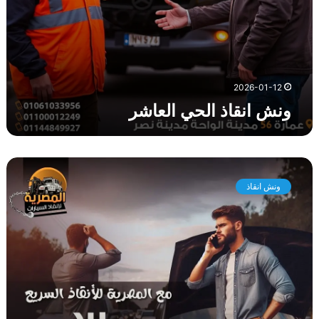
ا
ل
ع
ا
ش
ر
2026-01-12
ونش انقاذ الحي العاشر
و
ن
ونش انقاذ
ش
ا
ن
ق
ا
ذ
ز
ه
ر