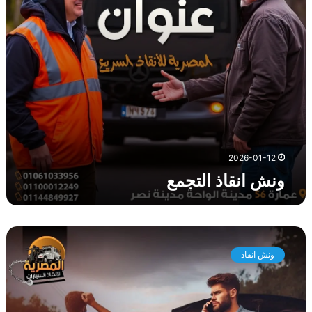
ذ
ا
ل
ت
ج
م
ع
2026-01-12
ونش انقاذ التجمع
و
ن
ونش انقاذ
ش
ا
ن
ق