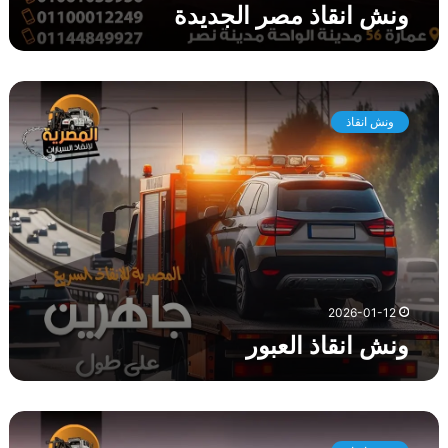
ونش انقاذ مصر الجديدة
و
ن
ونش انقاذ
ش
ا
ن
ق
ا
ذ
ا
ل
ع
2026-01-12
ب
ونش انقاذ العبور
و
ر
و
ن