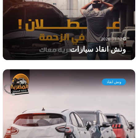
ق
ا
ذ
س
ي
ا
2026-01-12
ر
ونش انقاذ سيارات
ا
ت
و
ن
ونش انقاذ
ش
ا
ن
ق
ا
ذ
م
ص
ر