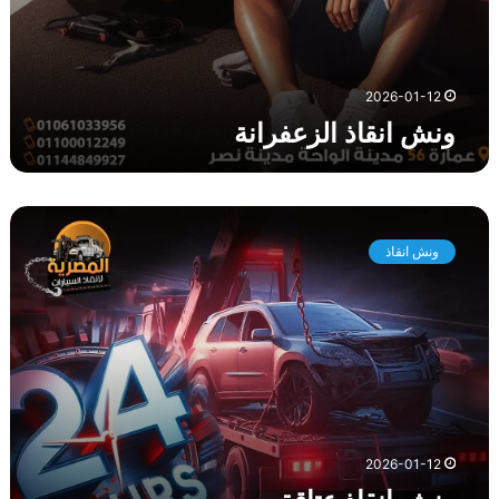
ا
ن
ة
2026-01-12
ونش انقاذ الزعفرانة
و
ن
ونش انقاذ
ش
ا
ن
ق
ا
ذ
ع
ت
ا
2026-01-12
ق
ة