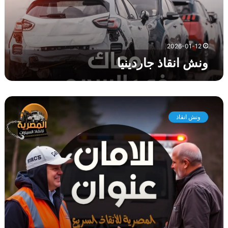
ذ
ج
ا
ر
2026-01-12
د
ونش انقاذ جاردينيا
ي
ن
ي
ا
و
ن
ونش انقاذ
ش
ا
ن
ق
ا
ذ
ا
ل
ح
ي