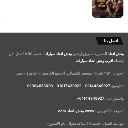
اتصل بنا :
ونش انقاذ
المصرية اسرع وارخص
ونش انقاذ سيارات
بخصم 50% أتصل الان
ليصلك
اقرب ونش انقاذ سيارات
.
العنوان : ١٩٣ شارع التسعين الشمالي, التجمع الخامس – القاهرة – مصر
التليفون
01144849927
–
01017439322
–
01094833093
واتــس اب :
01144849927+
الموقع الألكتروني :
www.ونش-انقاذ.com
مواعيد العمل : خدمة 24 ساعة طوال ايام الاسبوع.