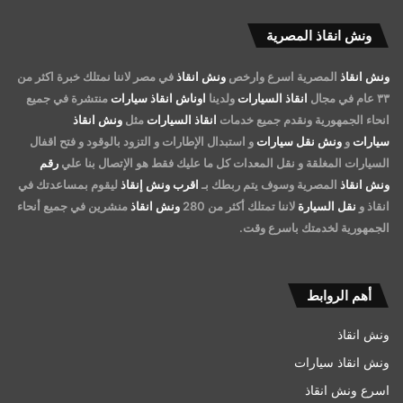
ونش انقاذ المصرية
ونش انقاذ
المصرية اسرع وارخص
ونش انقاذ
في مصر لاننا نمتلك خبرة اكثر من
٣٣ عام في مجال
انقاذ السيارات
ولدينا
اوناش انقاذ سيارات
منتشرة في جميع
انحاء الجمهورية ونقدم جميع خدمات
انقاذ السيارات
مثل
ونش انقاذ
سيارات
و
ونش نقل سيارات
و استبدال الإطارات و التزود بالوقود و فتح اقفال
السيارات المغلقة و نقل المعدات كل ما عليك فقط هو الإتصال بنا علي
رقم
ونش انقاذ
المصرية وسوف يتم ربطك بـ
اقرب ونش إنقاذ
ليقوم بمساعدتك في
انقاذ و
نقل السيارة
لاننا تمتلك أكثر من 280
ونش انقاذ
منشرين في جميع أنحاء
الجمهورية لخدمتك باسرع وقت.
أهم الروابط
ونش انقاذ
ونش انقاذ سيارات
اسرع ونش انقاذ