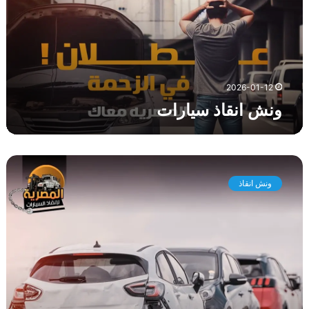
ق
ا
ذ
س
ي
ا
2026-01-12
ر
ونش انقاذ سيارات
ا
ت
و
ن
ونش انقاذ
ش
ا
ن
ق
ا
ذ
م
ص
ر