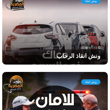
ونش انقاذ
ش
ا
ن
ق
ا
ذ
ا
ل
ر
2026-01-12
ح
ونش انقاذ الرحاب
ا
ب
و
ن
ونش انقاذ
ش
ا
ن
ق
ا