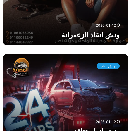
ا
ن
ة
2026-01-12
ونش انقاذ الزعفرانة
و
ن
ونش انقاذ
ش
ا
ن
ق
ا
ذ
ع
ت
ا
2026-01-12
ق
ة