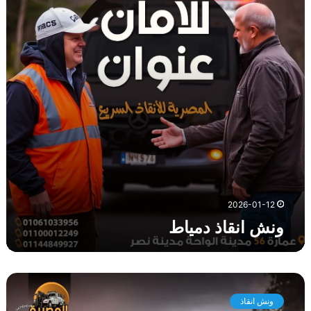
ن
ق
ا
ذ
د
م
ي
ا
ط
2026-01-12
ونش انقاذ دمياط
و
ن
ونش انقاذ
ش