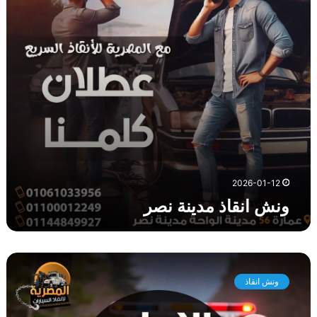
ا
ذ
م
د
ي
ن
ة
ن
ص
ر
2026-01-12
ونش انقاذ مدينة نصر
و
ن
ونش انقاذ
ش
ا