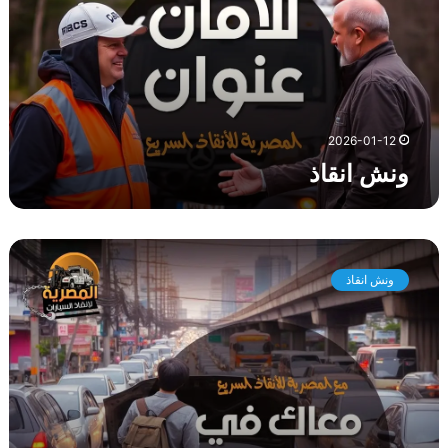
ن
ق
ا
ذ
2026-01-12
ونش انقاذ
و
ن
ونش انقاذ
ش
ا
ن
ق
ا
ذ
ط
ر