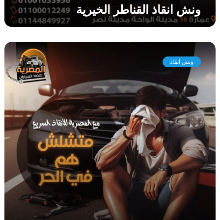
ونش انقاذ القناطر الخيرية
ر
ي
ة
و
ن
ونش انقاذ
ش
ا
ن
ق
ا
ذ
ا
ب
و
ر
و
ا
ش