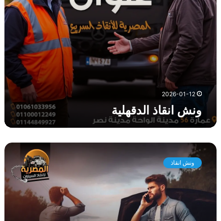
ل
د
ق
ه
ل
ي
ة
2026-01-12
ونش انقاذ الدقهلية
و
ن
ونش انقاذ
ش
ا
ن
ق
ا
ذ