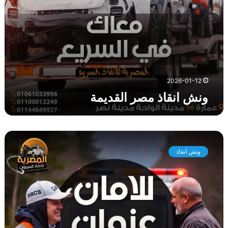
ا
ل
ق
د
ي
م
ة
2026-01-12
ونش انقاذ مصر القديمة
و
ن
ونش انقاذ
ش
ا
ن
ق
ا
ذ
ا