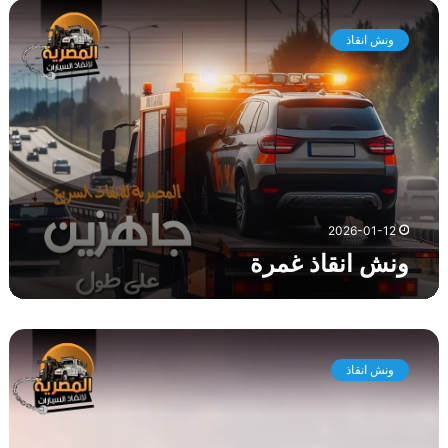
و
ن
ونش انقاذ
ش
ا
ن
ق
ا
ذ
غ
م
ر
2026-01-12
ة
ونش انقاذ غمرة
و
ن
ونش انقاذ
ش
ا
ن
ق