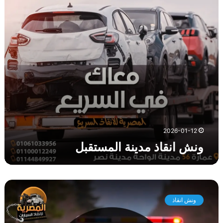
ا
ذ
م
د
ي
ن
ة
ا
ل
م
س
ت
2026-01-12
ق
ونش انقاذ مدينة المستقبل
ب
ل
و
ن
ونش انقاذ
ش
ا