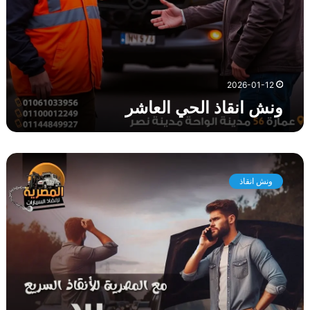
ا
ل
ع
ا
ش
ر
2026-01-12
ونش انقاذ الحي العاشر
و
ن
ونش انقاذ
ش
ا
ن
ق
ا
ذ
ز
ه
ر