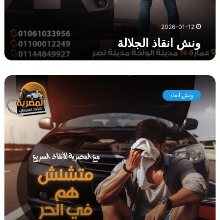
2026-01-12
ونش انقاذ الجلالة
و
ن
ونش انقاذ
ش
ا
ن
ق
ا
ذ
ا
ل
ز
ع
ف
ر