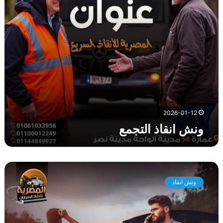
ذ
ا
ل
ت
ج
م
ع
2026-01-12
ونش انقاذ التجمع
و
ن
ونش انقاذ
ش
ا
ن
ق