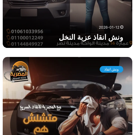
ن
خ
ل
2026-01-12
ونش انقاذ عزبة النخل
و
ن
ونش انقاذ
ش
ا
ن
ق
ا
ذ
ا
ل
ع
ا