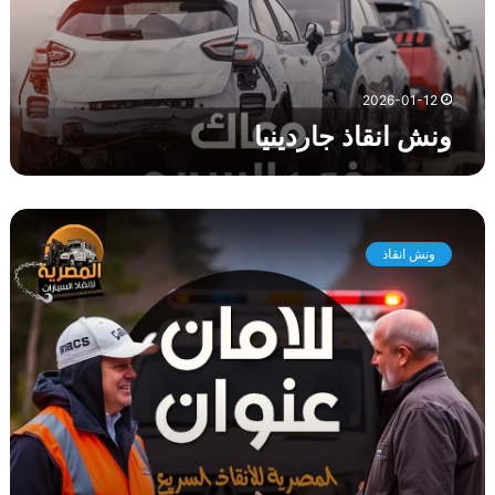
ذ
ج
ا
ر
2026-01-12
د
ونش انقاذ جاردينيا
ي
ن
ي
ا
و
ن
ونش انقاذ
ش
ا
ن
ق
ا
ذ
ا
ل
ح
ي