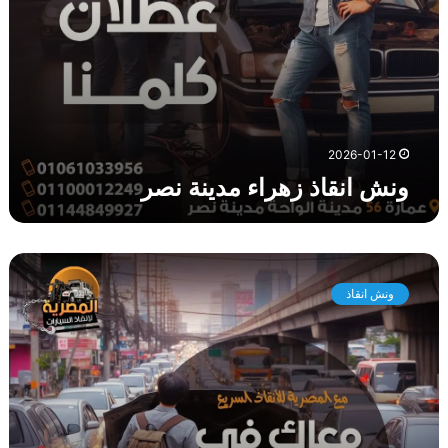
ا
ء
م
د
ي
ن
ة
2026-01-12
ن
ونش انقاذ زهراء مدينة نصر
ص
ر
و
ن
ونش انقاذ
ش
ا
ن
ق
ا
ذ
ش