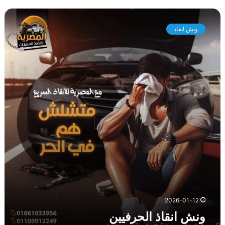
و
ن
ونش انقاذ
ش
ا
ن
ق
ا
ذ
ا
ل
ح
ر
ف
ي
ي
ن
2026-01-12
ونش انقاذ الحرفيين