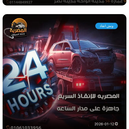
و
ن
ونش انقاذ
ش
ا
ن
ق
ا
ذ
م
ص
ر
ا
ل
ج
د
ي
د
ة
2026-01-12