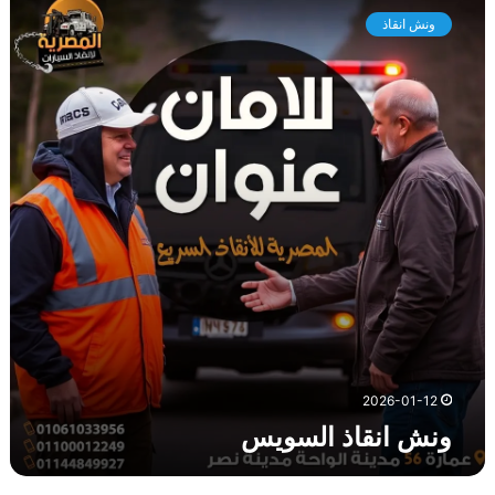
ن
ونش انقاذ
ش
ا
ن
ق
ا
ذ
ا
ل
س
و
ي
س
2026-01-12
ونش انقاذ السويس