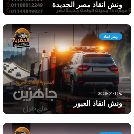
ونش انقاذ مصر الجديدة
و
ن
ونش انقاذ
ش
ا
ن
ق
ا
ذ
ا
ل
ع
2026-01-12
ب
ونش انقاذ العبور
و
ر
و
ن