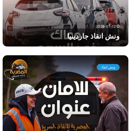
ذ
ج
ا
ر
2026-01-12
د
ونش انقاذ جاردينيا
ي
ن
ي
ا
و
ن
ونش انقاذ
ش
ا
ن
ق
ا
ذ
ا
ل
ح
ي