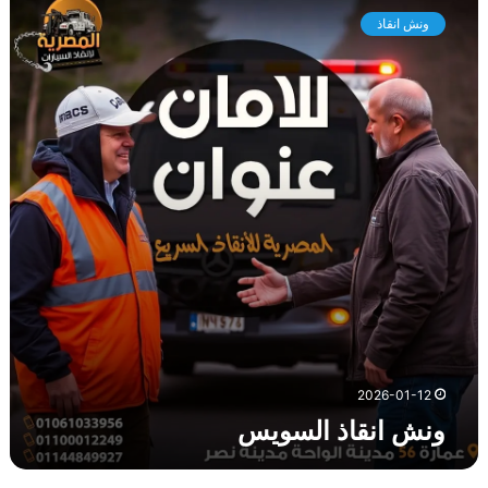
ن
ونش انقاذ
ش
ا
ن
ق
ا
ذ
ا
ل
س
و
ي
س
2026-01-12
ونش انقاذ السويس