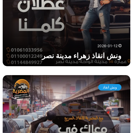
ا
ء
م
د
ي
ن
ة
2026-01-12
ن
ونش انقاذ زهراء مدينة نصر
ص
ر
و
ن
ونش انقاذ
ش
ا
ن
ق
ا
ذ
ش