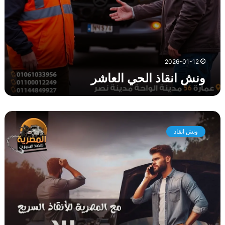
ا
ل
ع
ا
ش
ر
2026-01-12
ونش انقاذ الحي العاشر
و
ن
ونش انقاذ
ش
ا
ن
ق
ا
ذ
ز
ه
ر