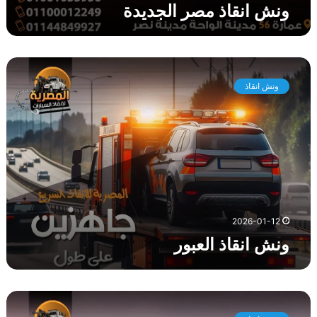
ونش انقاذ مصر الجديدة
و
ن
ونش انقاذ
ش
ا
ن
ق
ا
ذ
ا
ل
ع
2026-01-12
ب
ونش انقاذ العبور
و
ر
و
ن