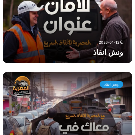
ن
ق
ا
ذ
2026-01-12
ونش انقاذ
و
ن
ونش انقاذ
ش
ا
ن
ق
ا
ذ
ط
ر