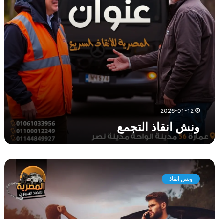
ذ
ا
ل
ت
ج
م
ع
2026-01-12
ونش انقاذ التجمع
و
ن
ونش انقاذ
ش
ا
ن
ق