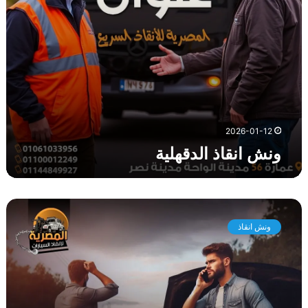
ل
د
ق
ه
ل
ي
ة
2026-01-12
ونش انقاذ الدقهلية
و
ن
ونش انقاذ
ش
ا
ن
ق
ا
ذ