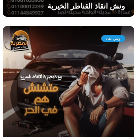
ونش انقاذ القناطر الخيرية
ر
ي
ة
و
ن
ونش انقاذ
ش
ا
ن
ق
ا
ذ
ا
ب
و
ر
و
ا
ش