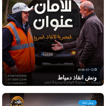
ن
ق
ا
ذ
د
م
ي
ا
ط
2026-01-12
ونش انقاذ دمياط
و
ن
ونش انقاذ
ش