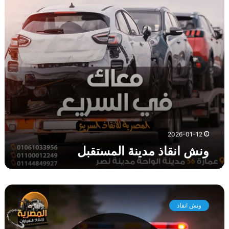
ا
ذ
م
د
ي
ن
ة
ا
ل
م
س
ت
2026-01-12
ق
ونش انقاذ مدينة المستقبل
ب
ل
و
ن
ونش انقاذ
ش
ا