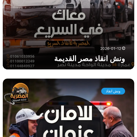
ا
ل
ق
د
ي
م
ة
2026-01-12
ونش انقاذ مصر القديمة
و
ن
ونش انقاذ
ش
ا
ن
ق
ا
ذ
ا