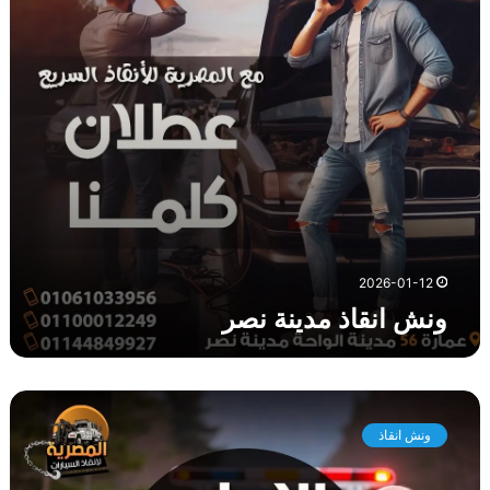
ا
ذ
م
د
ي
ن
ة
ن
ص
ر
2026-01-12
ونش انقاذ مدينة نصر
و
ن
ونش انقاذ
ش
ا