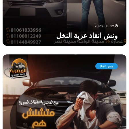
ن
خ
ل
2026-01-12
ونش انقاذ عزبة النخل
و
ن
ونش انقاذ
ش
ا
ن
ق
ا
ذ
ا
ل
ع
ا