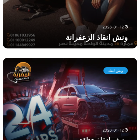
ا
ن
ة
2026-01-12
ونش انقاذ الزعفرانة
و
ن
ونش انقاذ
ش
ا
ن
ق
ا
ذ
ع
ت
ا
2026-01-12
ق
ة