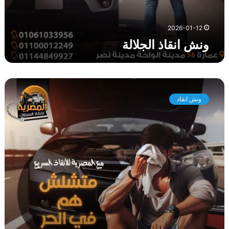
2026-01-12
ونش انقاذ الجلالة
و
ن
ونش انقاذ
ش
ا
ن
ق
ا
ذ
ا
ل
ز
ع
ف
ر