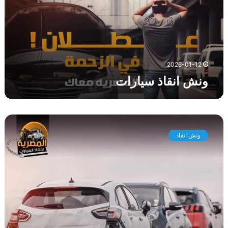
ق
ا
ذ
س
ي
ا
2026-01-12
ر
ونش انقاذ سيارات
ا
ت
و
ن
ونش انقاذ
ش
ا
ن
ق
ا
ذ
م
ص
ر