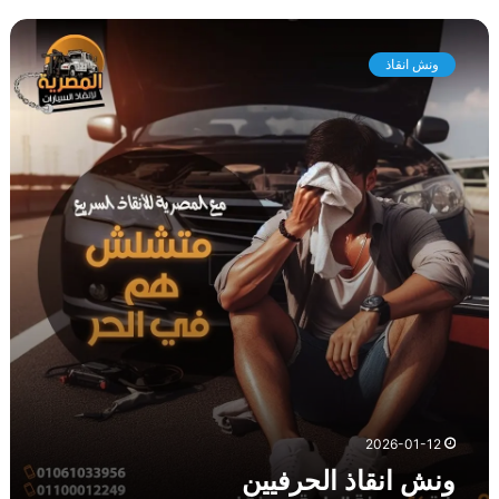
و
ن
ونش انقاذ
ش
ا
ن
ق
ا
ذ
ا
ل
ح
ر
ف
ي
ي
ن
2026-01-12
ونش انقاذ الحرفيين