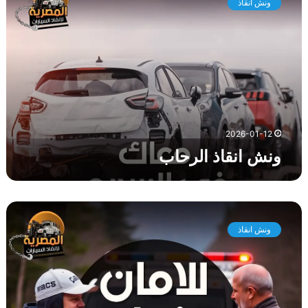
ونش انقاذ
ش
ا
ن
ق
ا
ذ
ا
ل
ر
2026-01-12
ح
ونش انقاذ الرحاب
ا
ب
و
ن
ونش انقاذ
ش
ا
ن
ق
ا