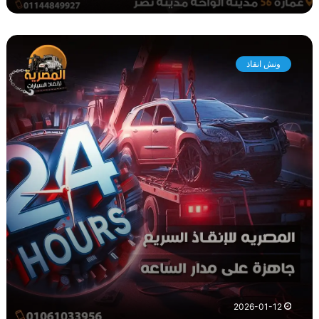
و
ن
ونش انقاذ
ش
ا
ن
ق
ا
ذ
م
ص
ر
ا
ل
ج
د
ي
د
ة
2026-01-12