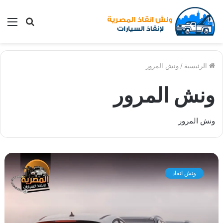
بحث
الق
عن
الرئيسية
/
ونش المرور
ونش المرور
ونش المرور
و
ن
ونش انقاذ
ش
ا
ن
ق
ا