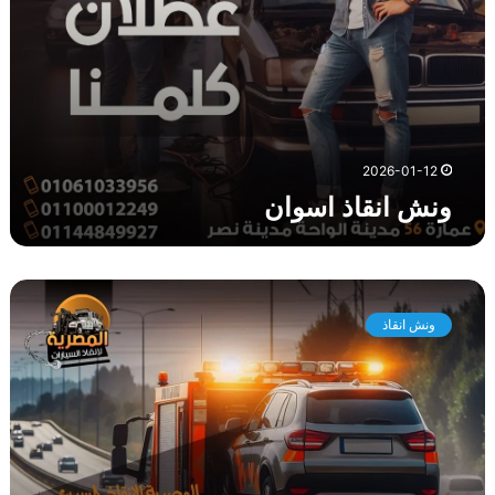
ا
ن
2026-01-12
ونش انقاذ اسوان
د
ل
ونش انقاذ
ي
ل
ك
ل
ا
خ
ت