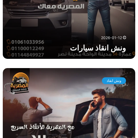
ا
ت
2026-01-12
ونش انقاذ سيارات
و
ن
ونش انقاذ
ش
ا
ن
ق
ا
ذ
ا
س
و