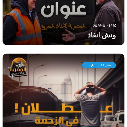
ذ
2026-01-12
ونش انقاذ
و
ن
ونش انقاذ سيارات
ش
ا
ن
ق
ا
ذ
س
ي
ا
ر