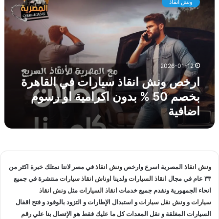
ونش انقاذ
خ
ق
ص
ا
و
ه
ن
ر
ش
ة
ا
ل
2026-01-12
ن
ا
ارخص ونش انقاذ سيارات في القاهرة
ق
ن
ا
ق
بخصم 50 % بدون اكرامية او رسوم
ذ
ا
اضافية
س
ذ
ي
ا
ا
ل
ر
س
ا
ي
ت
ا
ونش انقاذ
المصرية اسرع وارخص
ونش انقاذ
في مصر لاننا نمتلك خبرة اكثر من
ف
ر
٣٣ عام في مجال
انقاذ السيارات
ولدينا
اوناش انقاذ سيارات
منتشرة في جميع
ي
ا
انحاء الجمهورية ونقدم جميع خدمات
انقاذ السيارات
مثل
ونش انقاذ
ا
ت
سيارات
و
ونش نقل سيارات
و استبدال الإطارات و التزود بالوقود و فتح اقفال
ل
و
ق
السيارات المغلقة و نقل المعدات كل ما عليك فقط هو الإتصال بنا علي
رقم
ن