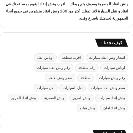
ا
ونش انقاذ
المصرية وسوف يتم ربطك بـ
اقرب ونش إنقاذ
ليقوم بمساعدتك في
ق
ه
ل
انقاذ و
نقل السيارة
لاننا تمتلك أكثر من 280
ونش انقاذ
منشرين في جميع أنحاء
ر
ا
الجمهورية لخدمتك باسرع وقت.
ة
ل
ب
س
خ
ي
ص
ا
كيف تجدنا :
م
ر
5
ا
اسعار ونش انقاذ سيارات
اقرب سطحة
اوناش انقاذ
0
ت
%
ب
اوناش سيارات
رقم سطحة
رقم ونش انقاذ سيارات
ب
ا
د
رقم ونش سيارات
سطحة
سعر ونش الانقاذ
م
و
ا
سعر ونش انقاذ سيارات
نقل السيارات
نقل سيارات
ن
ن
ا
ونش إنقاذ سيارات
ونش المرور
ونش المصرية
ونش انقاذ المرور
ك
ونش انقاذ امان
ونش هيلبو
ر
ا
م
ي