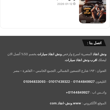
2026-01-12
اتصل بنا :
ونش انقاذ
المصرية اسرع وارخص
ونش انقاذ سيارات
بخصم 50% أتصل الان
ليصلك
اقرب ونش انقاذ سيارات
.
العنوان : ١٩٣ شارع التسعين الشمالي, التجمع الخامس – القاهرة – مصر
التليفون
01144849927
–
01017439322
–
01094833093
واتــس اب :
01144849927+
الموقع الألكتروني :
www.ونش-انقاذ.com