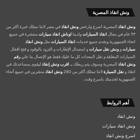
ونش انقاذ المصرية
ونش انقاذ
المصرية اسرع وارخص
ونش انقاذ
في مصر لاننا نمتلك خبرة اكثر من
٣٣ عام في مجال
انقاذ السيارات
ولدينا
اوناش انقاذ سيارات
منتشرة في جميع
انحاء الجمهورية ونقدم جميع خدمات
انقاذ السيارات
مثل
ونش انقاذ
سيارات
و
ونش نقل سيارات
و استبدال الإطارات و التزود بالوقود و فتح اقفال
السيارات المغلقة و نقل المعدات كل ما عليك فقط هو الإتصال بنا علي
رقم
ونش انقاذ
المصرية وسوف يتم ربطك بـ
اقرب ونش إنقاذ
ليقوم بمساعدتك في
انقاذ و
نقل السيارة
لاننا تمتلك أكثر من 280
ونش انقاذ
منشرين في جميع أنحاء
الجمهورية لخدمتك باسرع وقت.
أهم الروابط
ونش انقاذ
ونش انقاذ سيارات
اسرع ونش انقاذ