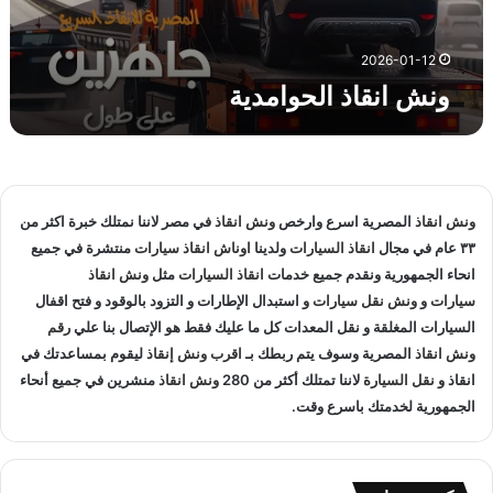
ا
ل
ح
2026-01-12
و
ونش انقاذ الحوامدية
ا
م
د
ي
ة
ونش انقاذ
المصرية اسرع وارخص
ونش انقاذ
في مصر لاننا نمتلك خبرة اكثر من
٣٣ عام في مجال
انقاذ السيارات
ولدينا
اوناش انقاذ سيارات
منتشرة في جميع
انحاء الجمهورية ونقدم جميع خدمات
انقاذ السيارات
مثل
ونش انقاذ
سيارات
و
ونش نقل سيارات
و استبدال الإطارات و التزود بالوقود و فتح اقفال
السيارات المغلقة و نقل المعدات كل ما عليك فقط هو الإتصال بنا علي
رقم
ونش انقاذ
المصرية وسوف يتم ربطك بـ
اقرب ونش إنقاذ
ليقوم بمساعدتك في
انقاذ و
نقل السيارة
لاننا تمتلك أكثر من 280
ونش انقاذ
منشرين في جميع أنحاء
الجمهورية لخدمتك باسرع وقت.