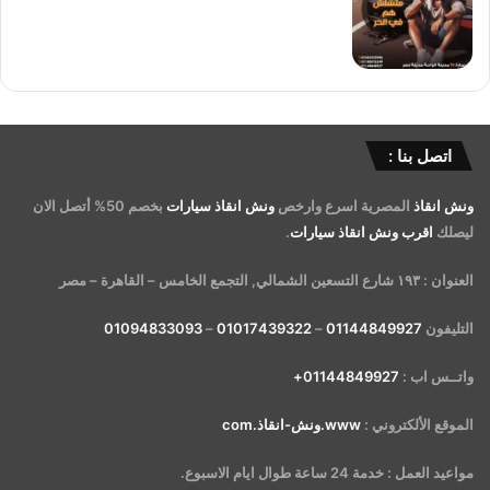
اتصل بنا :
ونش انقاذ
المصرية اسرع وارخص
ونش انقاذ سيارات
بخصم 50% أتصل الان
ليصلك
اقرب ونش انقاذ سيارات
.
العنوان : ١٩٣ شارع التسعين الشمالي, التجمع الخامس – القاهرة – مصر
التليفون
01144849927
–
01017439322
–
01094833093
واتــس اب :
01144849927+
الموقع الألكتروني :
www.ونش-انقاذ.com
مواعيد العمل : خدمة 24 ساعة طوال ايام الاسبوع.