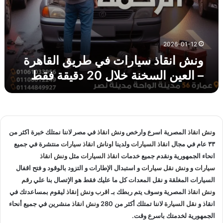
ت
ف
ي
ط
2026-01-12
ر
ونش انقاذ سيارات في طريق القاهرة
ي
– العين السخنة خلال 20 دقيقة فقط
ق
ا
ل
ق
ا
ه
ونش انقاذ
المصرية اسرع وارخص
ونش انقاذ
في مصر لاننا نمتلك خبرة اكثر من
ر
٣٣ عام في مجال
انقاذ السيارات
ولدينا
اوناش انقاذ سيارات
منتشرة في جميع
ة
انحاء الجمهورية ونقدم جميع خدمات
انقاذ السيارات
مثل
ونش انقاذ
–
ا
سيارات
و
ونش نقل سيارات
و استبدال الإطارات و التزود بالوقود و فتح اقفال
ل
السيارات المغلقة و نقل المعدات كل ما عليك فقط هو الإتصال بنا علي
رقم
ع
ونش انقاذ
المصرية وسوف يتم ربطك بـ
اقرب ونش إنقاذ
ليقوم بمساعدتك في
ي
انقاذ و
نقل السيارة
لاننا تمتلك أكثر من 280
ونش انقاذ
منشرين في جميع أنحاء
ن
الجمهورية لخدمتك باسرع وقت.
ا