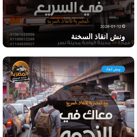
2026-01-12
ونش انقاذ السخنة
و
ن
ونش انقاذ
ش
ا
ن
ق
ا
ذ
س
ي
ا
ر
ا