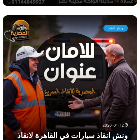
م
ة
ا
و
ن
ن
ق
ونش انقاذ
ش
ا
ا
ذ
ن
ا
ق
ل
ا
س
ذ
ي
س
ا
ي
ر
ا
ا
ر
ت
ا
ف
ت
ي
ف
م
ي
ص
ا
2026-01-12
ر
ل
ونش انقاذ سيارات في القاهرة لانقاذ
ق