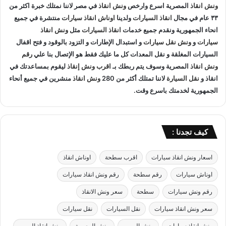
ل
ونش انقاذ
المصرية اسرع وارخص
ونش انقاذ
في مصر لاننا نمتلك خبرة اكثر من
ف
ا
٣٣ عام في مجال
انقاذ السيارات
ولدينا
اوناش انقاذ سيارات
منتشرة في جميع
ي
ل
انحاء الجمهورية ونقدم جميع خدمات
انقاذ السيارات
مثل
ونش انقاذ
ا
س
سيارات
و
ونش نقل سيارات
و استبدال الإطارات و التزود بالوقود و فتح اقفال
ل
ي
ق
السيارات المغلقة و نقل المعدات كل ما عليك فقط هو الإتصال بنا علي
رقم
ا
ا
ر
ونش انقاذ
المصرية وسوف يتم ربطك بـ
اقرب ونش إنقاذ
ليقوم بمساعدتك في
ه
ا
انقاذ و
نقل السيارة
لاننا تمتلك أكثر من 280
ونش انقاذ
منشرين في جميع أنحاء
ر
ت
الجمهورية لخدمتك باسرع وقت.
ة
ب
ب
ا
خ
م
ص
ا
كيف تجدنا :
م
ن
5
اسعار ونش انقاذ سيارات
اقرب سطحة
اوناش انقاذ
0
%
اوناش سيارات
رقم سطحة
رقم ونش انقاذ سيارات
ب
د
رقم ونش سيارات
سطحة
سعر ونش الانقاذ
و
سعر ونش انقاذ سيارات
نقل السيارات
نقل سيارات
ن
ا
ونش إنقاذ سيارات
ونش المرور
ونش المصرية
ونش انقاذ المرور