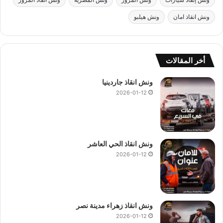
ك
ونش انقاذ امان
ونش هيلبو
ر
ا
م
ي
ة
أخر المقالات
ا
و
ونش انقاذ جاردينيا
ر
2026-01-12
س
و
م
ا
ض
ونش انقاذ الحي العاشر
ا
2026-01-12
ف
ي
ة
ونش انقاذ زهراء مدينة نصر
2026-01-12