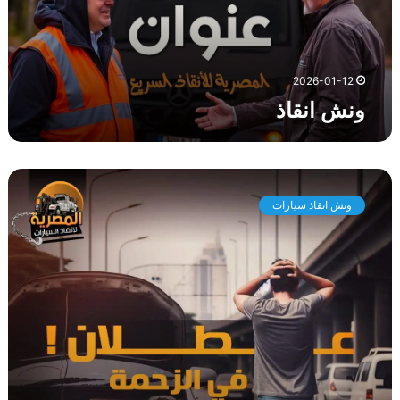
ذ
2026-01-12
ونش انقاذ
و
ن
ونش انقاذ سيارات
ش
ا
ن
ق
ا
ذ
س
ي
ا
ر