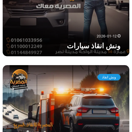
ا
ت
2026-01-12
ونش انقاذ سيارات
د
ل
ونش انقاذ
ي
ل
ك
ل
ا
خ
ت
ي
ا