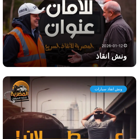
ن
ق
ا
ذ
2026-01-12
ونش انقاذ
و
ن
ونش انقاذ سيارات
ش
ا
ن
ق
ا
ذ
س
ي