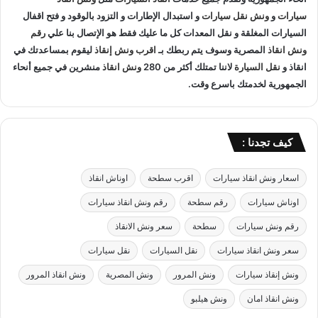
ا
ت
سيارات
و
ونش نقل سيارات
و استبدال الإطارات و التزود بالوقود و فتح اقفال
ل
و
ق
السيارات المغلقة و نقل المعدات كل ما عليك فقط هو الإتصال بنا علي
رقم
ن
ا
ونش انقاذ
المصرية وسوف يتم ربطك بـ
اقرب ونش إنقاذ
ليقوم بمساعدتك في
ق
ه
ل
انقاذ و
نقل السيارة
لاننا تمتلك أكثر من 280
ونش انقاذ
منشرين في جميع أنحاء
ر
ا
الجمهورية لخدمتك باسرع وقت.
ة
ل
ب
س
خ
ي
ص
ا
كيف تجدنا :
م
ر
5
ا
اسعار ونش انقاذ سيارات
اقرب سطحة
اوناش انقاذ
0
ت
%
ب
اوناش سيارات
رقم سطحة
رقم ونش انقاذ سيارات
ب
ا
د
رقم ونش سيارات
سطحة
سعر ونش الانقاذ
م
و
ا
سعر ونش انقاذ سيارات
نقل السيارات
نقل سيارات
ن
ن
ا
ونش إنقاذ سيارات
ونش المرور
ونش المصرية
ونش انقاذ المرور
ك
ونش انقاذ امان
ونش هيلبو
ر
ا