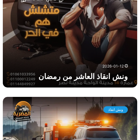
ا
ل
ع
ا
ش
ر
م
ن
ر
م
2026-01-12
ض
ونش انقاذ العاشر من رمضان
ا
ن
د
ل
ونش انقاذ
ي
ل
ك
ل
ا