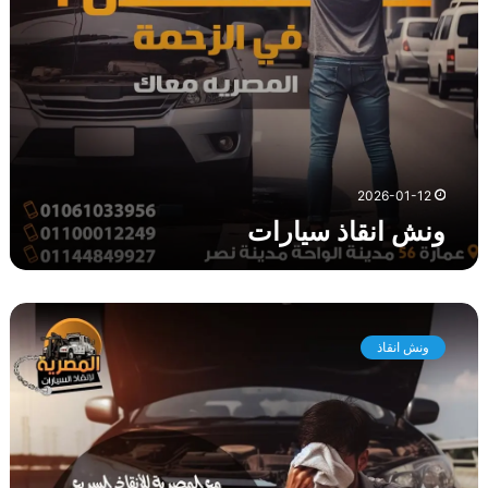
ا
ر
ا
ت
2026-01-12
ونش انقاذ سيارات
و
ن
ونش انقاذ
ش
ا
ن
ق
ا
ذ