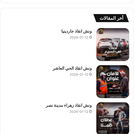
م
ي
ة
أخر المقالات
ا
و
ونش انقاذ جاردينيا
ر
2026-01-12
س
و
م
ا
ض
ونش انقاذ الحي العاشر
ا
2026-01-12
ف
ي
ة
ونش انقاذ زهراء مدينة نصر
2026-01-12