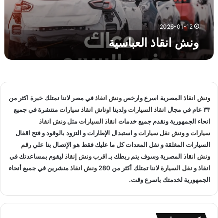
ا
ل
ع
2026-01-12
ب
ونش انقاذ العباسية
ا
س
ي
ة
ونش انقاذ
المصرية اسرع وارخص
ونش انقاذ
في مصر لاننا نمتلك خبرة اكثر من
٣٣ عام في مجال
انقاذ السيارات
ولدينا
اوناش انقاذ سيارات
منتشرة في جميع
انحاء الجمهورية ونقدم جميع خدمات
انقاذ السيارات
مثل
ونش انقاذ
سيارات
و
ونش نقل سيارات
و استبدال الإطارات و التزود بالوقود و فتح اقفال
السيارات المغلقة و نقل المعدات كل ما عليك فقط هو الإتصال بنا علي
رقم
ونش انقاذ
المصرية وسوف يتم ربطك بـ
اقرب ونش إنقاذ
ليقوم بمساعدتك في
انقاذ و
نقل السيارة
لاننا تمتلك أكثر من 280
ونش انقاذ
منشرين في جميع أنحاء
الجمهورية لخدمتك باسرع وقت.