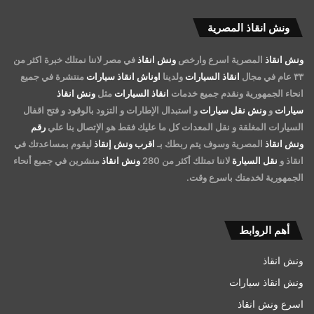
ونش انقاذ المصرية
ونش انقاذ
المصرية اسرع وارخص
ونش انقاذ
في مصر لاننا نمتلك خبرة اكثر من
٣٣ عام في مجال
انقاذ السيارات
ولدينا
اوناش انقاذ سيارات
منتشرة في جميع
انحاء الجمهورية ونقدم جميع خدمات
انقاذ السيارات
مثل
ونش انقاذ
سيارات
و
ونش نقل سيارات
و استبدال الإطارات و التزود بالوقود و فتح اقفال
السيارات المغلقة و نقل المعدات كل ما عليك فقط هو الإتصال بنا علي
رقم
ونش انقاذ
المصرية وسوف يتم ربطك بـ
اقرب ونش إنقاذ
ليقوم بمساعدتك في
انقاذ و
نقل السيارة
لاننا تمتلك أكثر من 280
ونش انقاذ
منشرين في جميع أنحاء
الجمهورية لخدمتك باسرع وقت.
أهم الروابط
ونش انقاذ
ونش انقاذ سيارات
اسرع ونش انقاذ