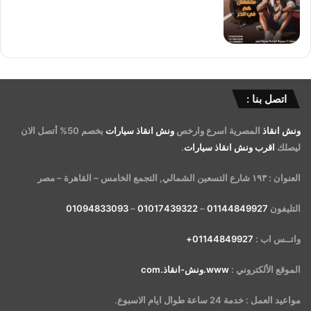
اتصل بنا :
ونش انقاذ
المصرية اسرع وارخص
ونش انقاذ سيارات
بخصم 50% أتصل الان
ليصلك
اقرب ونش انقاذ سيارات
.
العنوان : ١٩٣ شارع التسعين الشمالي, التجمع الخامس – القاهرة – مصر
التليفون
01144849927
–
01017439322
–
01094833093
واتــس اب :
01144849927+
الموقع الألكتروني :
www.ونش-انقاذ.com
مواعيد العمل : خدمة 24 ساعة طوال ايام الاسبوع.