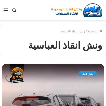
بحث
الق
عن
الرئيسية
/
ونش انقاذ العباسية
ونش انقاذ العباسية
و
ن
ونش انقاذ
ش
ا
ن
ق
ا
ذ