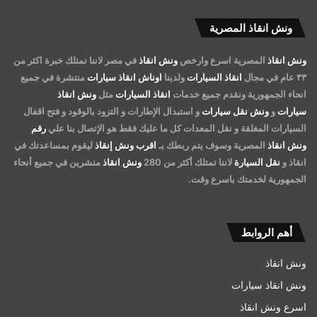
ونش انقاذ المصرية
ونش انقاذ
المصرية اسرع وارخص
ونش انقاذ
في مصر لاننا نمتلك خبرة اكثر من
٣٣ عام في مجال
انقاذ السيارات
ولدينا
اوناش انقاذ سيارات
منتشرة في جميع
انحاء الجمهورية ونقدم جميع خدمات
انقاذ السيارات
مثل
ونش انقاذ
سيارات
و
ونش نقل سيارات
و استبدال الإطارات و التزود بالوقود و فتح اقفال
السيارات المغلقة و نقل المعدات كل ما عليك فقط هو الإتصال بنا علي
رقم
ونش انقاذ
المصرية وسوف يتم ربطك بـ
اقرب ونش إنقاذ
ليقوم بمساعدتك في
انقاذ و
نقل السيارة
لاننا تمتلك أكثر من 280
ونش انقاذ
منشرين في جميع أنحاء
الجمهورية لخدمتك باسرع وقت.
أهم الروابط
ونش انقاذ
ونش انقاذ سيارات
اسرع ونش انقاذ