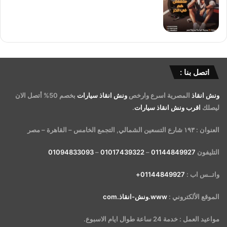
اتصل بنا :
ونش انقاذ
المصرية اسرع وارخص
ونش انقاذ سيارات
بخصم 50% أتصل الان
ليصلك
اقرب ونش انقاذ سيارات
.
العنوان : ١٩٣ شارع التسعين الشمالي, التجمع الخامس – القاهرة – مصر
التليفون
01144849927
–
01017439322
–
01094833093
واتــس اب :
01144849927+
الموقع الألكتروني :
www.ونش-انقاذ.com
مواعيد العمل : خدمة 24 ساعة طوال ايام الاسبوع.