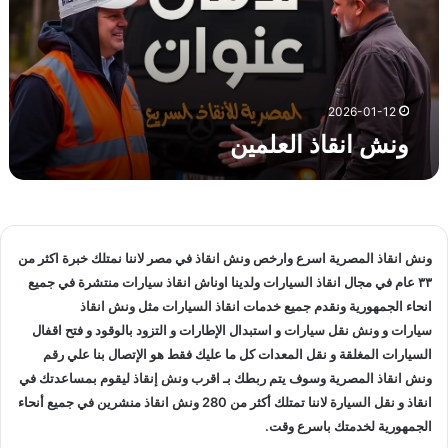
ا
ذ
ا
ل
ع
2026-01-12
ل
ونش انقاذ العلمين
م
ي
ن
ونش انقاذ
المصرية اسرع وارخص
ونش انقاذ
في مصر لاننا نمتلك خبرة اكثر من
٣٣ عام في مجال
انقاذ السيارات
ولدينا
اوناش انقاذ سيارات
منتشرة في جميع
انحاء الجمهورية ونقدم جميع خدمات
انقاذ السيارات
مثل
ونش انقاذ
سيارات
و
ونش نقل سيارات
و استبدال الإطارات و التزود بالوقود و فتح اقفال
السيارات المغلقة و نقل المعدات كل ما عليك فقط هو الإتصال بنا علي
رقم
ونش انقاذ
المصرية وسوف يتم ربطك بـ
اقرب ونش إنقاذ
ليقوم بمساعدتك في
انقاذ و
نقل السيارة
لاننا تمتلك أكثر من 280
ونش انقاذ
منشرين في جميع أنحاء
الجمهورية لخدمتك باسرع وقت.