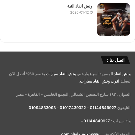
ونش انقاذ التبة
2026-01-12
اتصل بنا :
ونش انقاذ
المصرية اسرع وارخص
ونش انقاذ سيارات
بخصم 50% أتصل الان
ليصلك
اقرب ونش انقاذ سيارات
.
العنوان : ١٩٣ شارع التسعين الشمالي, التجمع الخامس – القاهرة – مصر
التليفون
01144849927
–
01017439322
–
01094833093
واتــس اب :
01144849927+
الموقع الألكتروني :
www.ونش-انقاذ.com