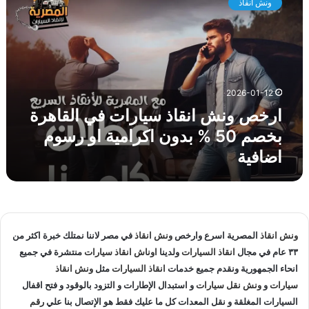
ونش انقاذ
خ
ق
ص
ا
و
ه
ن
ر
ش
ة
ا
ل
2026-01-12
ن
ا
ارخص ونش انقاذ سيارات في القاهرة
ق
ن
ا
ق
بخصم 50 % بدون اكرامية او رسوم
ذ
ا
اضافية
س
ذ
ي
ا
ا
ل
ر
س
ا
ي
ت
ا
ونش انقاذ
المصرية اسرع وارخص
ونش انقاذ
في مصر لاننا نمتلك خبرة اكثر من
ف
ر
٣٣ عام في مجال
انقاذ السيارات
ولدينا
اوناش انقاذ سيارات
منتشرة في جميع
ي
ا
انحاء الجمهورية ونقدم جميع خدمات
انقاذ السيارات
مثل
ونش انقاذ
ا
ت
سيارات
و
ونش نقل سيارات
و استبدال الإطارات و التزود بالوقود و فتح اقفال
ل
و
ق
السيارات المغلقة و نقل المعدات كل ما عليك فقط هو الإتصال بنا علي
رقم
ن