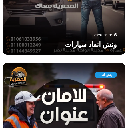
ا
ت
2026-01-12
ونش انقاذ سيارات
و
ن
ونش انقاذ
ش
ا
ن
ق
ا
ذ
ا
ل
ع