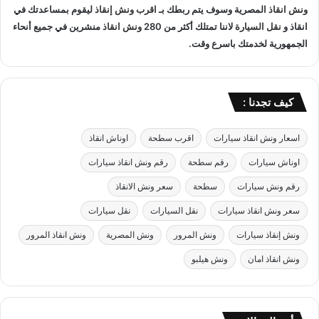
ا
ونش انقاذ
المصرية وسوف يتم ربطك بـ
اقرب ونش إنقاذ
ليقوم بمساعدتك في
ق
ه
ل
انقاذ و
نقل السيارة
لاننا تمتلك أكثر من 280
ونش انقاذ
منشرين في جميع أنحاء
ر
ا
الجمهورية لخدمتك باسرع وقت.
ة
ل
ب
س
خ
ي
ص
ا
كيف تجدنا :
م
ر
5
ا
اسعار ونش انقاذ سيارات
اقرب سطحة
اوناش انقاذ
0
ت
%
ب
اوناش سيارات
رقم سطحة
رقم ونش انقاذ سيارات
ب
ا
د
رقم ونش سيارات
سطحة
سعر ونش الانقاذ
م
و
ا
سعر ونش انقاذ سيارات
نقل السيارات
نقل سيارات
ن
ن
ا
ونش إنقاذ سيارات
ونش المرور
ونش المصرية
ونش انقاذ المرور
ك
ونش انقاذ امان
ونش هيلبو
ر
ا
م
ي