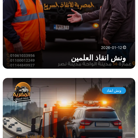
ل
م
ي
ن
2026-01-12
ونش انقاذ العلمين
د
ل
ونش انقاذ
ي
ل
ك
ل
ا
خ
ت