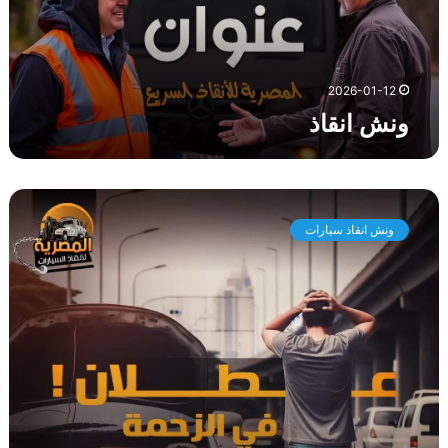
ذ
2026-01-12
ونش انقاذ
و
ن
ونش انقاذ سيارات
ش
ا
ن
ق
ا
ذ
س
ي
ا
ر