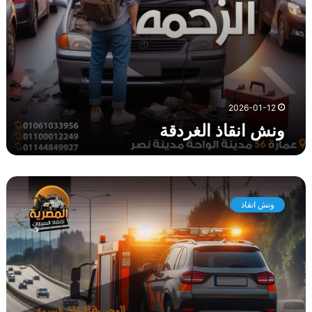
ر
د
ق
ة
2026-01-12
ونش انقاذ الغردقة
د
ل
ونش انقاذ
ي
ل
ك
ل
ا
خ
ت