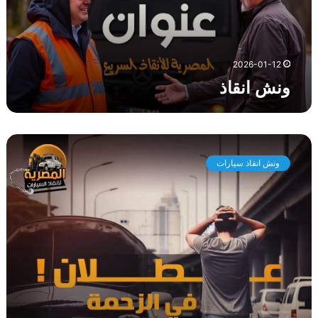
ذ
2026-01-12
ونش انقاذ
و
ن
ونش انقاذ سيارات
ش
ا
ن
ق
ا
ذ
س
ي
ا
ر