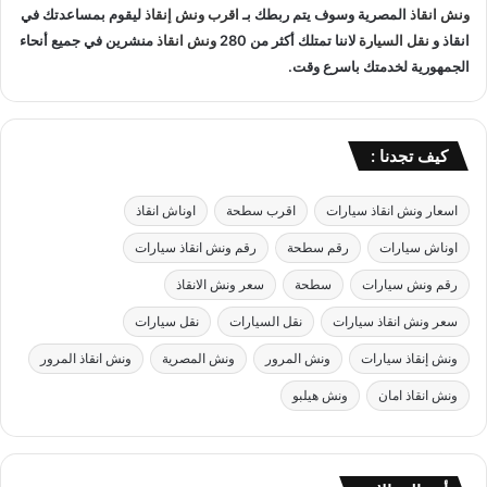
ا
ونش انقاذ
المصرية وسوف يتم ربطك بـ
اقرب ونش إنقاذ
ليقوم بمساعدتك في
ق
ه
ل
انقاذ و
نقل السيارة
لاننا تمتلك أكثر من 280
ونش انقاذ
منشرين في جميع أنحاء
ر
ا
الجمهورية لخدمتك باسرع وقت.
ة
ل
ب
س
خ
ي
ص
ا
كيف تجدنا :
م
ر
5
ا
اسعار ونش انقاذ سيارات
اقرب سطحة
اوناش انقاذ
0
ت
%
ب
اوناش سيارات
رقم سطحة
رقم ونش انقاذ سيارات
ب
ا
د
رقم ونش سيارات
سطحة
سعر ونش الانقاذ
م
و
ا
سعر ونش انقاذ سيارات
نقل السيارات
نقل سيارات
ن
ن
ا
ونش إنقاذ سيارات
ونش المرور
ونش المصرية
ونش انقاذ المرور
ك
ونش انقاذ امان
ونش هيلبو
ر
ا
م
ي