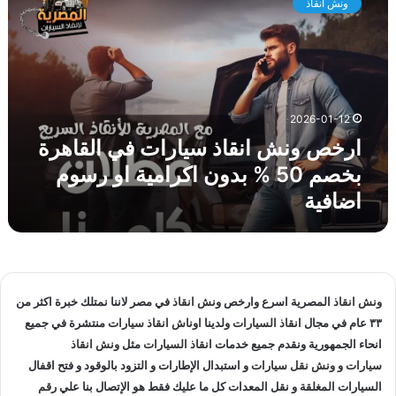
ونش انقاذ
خ
ق
ص
ا
و
ه
ن
ر
ش
ة
ا
ل
2026-01-12
ن
ا
ارخص ونش انقاذ سيارات في القاهرة
ق
ن
ا
ق
بخصم 50 % بدون اكرامية او رسوم
ذ
ا
اضافية
س
ذ
ي
ا
ا
ل
ر
س
ا
ي
ت
ا
ونش انقاذ
المصرية اسرع وارخص
ونش انقاذ
في مصر لاننا نمتلك خبرة اكثر من
ف
ر
٣٣ عام في مجال
انقاذ السيارات
ولدينا
اوناش انقاذ سيارات
منتشرة في جميع
ي
ا
انحاء الجمهورية ونقدم جميع خدمات
انقاذ السيارات
مثل
ونش انقاذ
ا
ت
سيارات
و
ونش نقل سيارات
و استبدال الإطارات و التزود بالوقود و فتح اقفال
ل
و
ق
السيارات المغلقة و نقل المعدات كل ما عليك فقط هو الإتصال بنا علي
رقم
ن