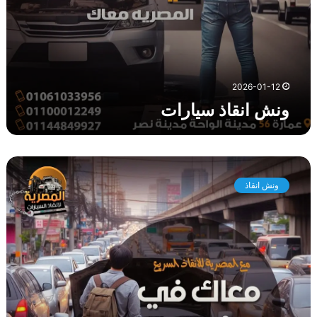
ا
ت
2026-01-12
ونش انقاذ سيارات
و
ن
ونش انقاذ
ش
ا
ن
ق
ا
ذ
ا
ل
غ