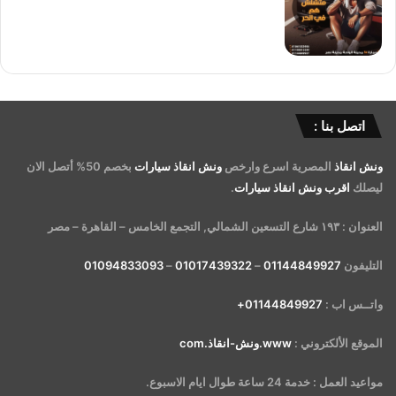
اتصل بنا :
ونش انقاذ
المصرية اسرع وارخص
ونش انقاذ سيارات
بخصم 50% أتصل الان
ليصلك
اقرب ونش انقاذ سيارات
.
العنوان : ١٩٣ شارع التسعين الشمالي, التجمع الخامس – القاهرة – مصر
التليفون
01144849927
–
01017439322
–
01094833093
واتــس اب :
01144849927+
الموقع الألكتروني :
www.ونش-انقاذ.com
مواعيد العمل : خدمة 24 ساعة طوال ايام الاسبوع.