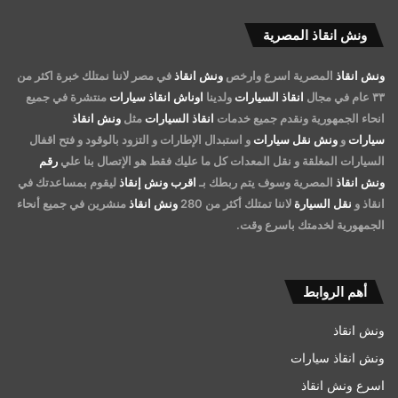
ونش انقاذ المصرية
ونش انقاذ
المصرية اسرع وارخص
ونش انقاذ
في مصر لاننا نمتلك خبرة اكثر من
٣٣ عام في مجال
انقاذ السيارات
ولدينا
اوناش انقاذ سيارات
منتشرة في جميع
انحاء الجمهورية ونقدم جميع خدمات
انقاذ السيارات
مثل
ونش انقاذ
سيارات
و
ونش نقل سيارات
و استبدال الإطارات و التزود بالوقود و فتح اقفال
السيارات المغلقة و نقل المعدات كل ما عليك فقط هو الإتصال بنا علي
رقم
ونش انقاذ
المصرية وسوف يتم ربطك بـ
اقرب ونش إنقاذ
ليقوم بمساعدتك في
انقاذ و
نقل السيارة
لاننا تمتلك أكثر من 280
ونش انقاذ
منشرين في جميع أنحاء
الجمهورية لخدمتك باسرع وقت.
أهم الروابط
ونش انقاذ
ونش انقاذ سيارات
اسرع ونش انقاذ