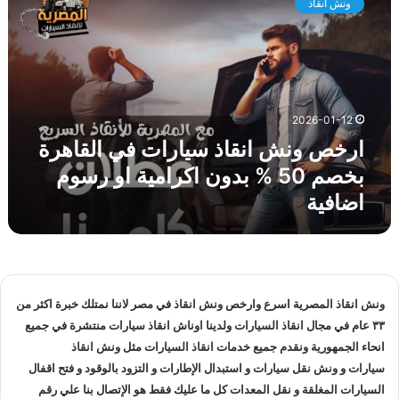
ونش انقاذ
خ
ق
ص
ا
و
ه
ن
ر
ش
ة
ا
ل
2026-01-12
ن
ا
ارخص ونش انقاذ سيارات في القاهرة
ق
ن
ا
ق
بخصم 50 % بدون اكرامية او رسوم
ذ
ا
اضافية
س
ذ
ي
ا
ا
ل
ر
س
ا
ي
ت
ا
ونش انقاذ
المصرية اسرع وارخص
ونش انقاذ
في مصر لاننا نمتلك خبرة اكثر من
ف
ر
٣٣ عام في مجال
انقاذ السيارات
ولدينا
اوناش انقاذ سيارات
منتشرة في جميع
ي
ا
انحاء الجمهورية ونقدم جميع خدمات
انقاذ السيارات
مثل
ونش انقاذ
ا
ت
سيارات
و
ونش نقل سيارات
و استبدال الإطارات و التزود بالوقود و فتح اقفال
ل
و
ق
السيارات المغلقة و نقل المعدات كل ما عليك فقط هو الإتصال بنا علي
رقم
ن