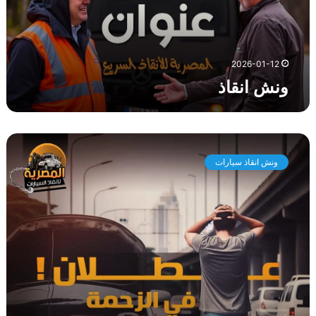
ذ
2026-01-12
ونش انقاذ
و
ن
ونش انقاذ سيارات
ش
ا
ن
ق
ا
ذ
س
ي
ا
ر