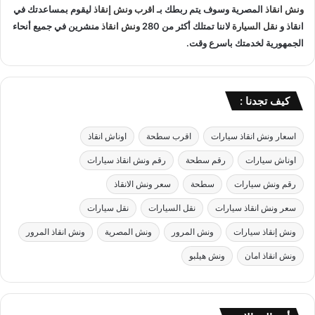
ا
ونش انقاذ
المصرية وسوف يتم ربطك بـ
اقرب ونش إنقاذ
ليقوم بمساعدتك في
ق
ه
ل
انقاذ و
نقل السيارة
لاننا تمتلك أكثر من 280
ونش انقاذ
منشرين في جميع أنحاء
ر
ا
الجمهورية لخدمتك باسرع وقت.
ة
ل
ب
س
خ
ي
ص
ا
كيف تجدنا :
م
ر
5
ا
اسعار ونش انقاذ سيارات
اقرب سطحة
اوناش انقاذ
0
ت
%
ب
اوناش سيارات
رقم سطحة
رقم ونش انقاذ سيارات
ب
ا
د
رقم ونش سيارات
سطحة
سعر ونش الانقاذ
م
و
ا
سعر ونش انقاذ سيارات
نقل السيارات
نقل سيارات
ن
ن
ا
ونش إنقاذ سيارات
ونش المرور
ونش المصرية
ونش انقاذ المرور
ك
ونش انقاذ امان
ونش هيلبو
ر
ا
م
ي