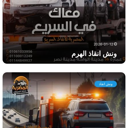
ر
م
2026-01-12
ونش انقاذ الهرم
د
ل
ونش انقاذ
ي
ل
ك
ل
ا
خ
ت