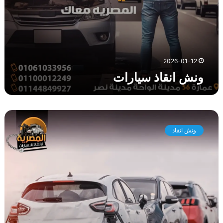
ا
ت
2026-01-12
ونش انقاذ سيارات
و
ن
ونش انقاذ
ش
ا
ن
ق
ا
ذ
ا
ل
ه