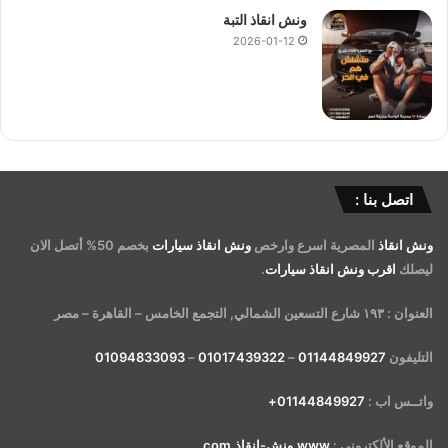
ونش انقاذ التبة
2026-01-12
اتصل بنا :
ونش انقاذ
المصرية اسرع وارخص
ونش انقاذ سيارات
بخصم 50% أتصل الان
ليصلك
اقرب ونش انقاذ سيارات
.
العنوان : ١٩٣ شارع التسعين الشمالي, التجمع الخامس – القاهرة – مصر
التليفون
01144849927
–
01017439322
–
01094833093
واتــس اب :
01144849927+
الموقع الألكتروني :
www.ونش-انقاذ.com