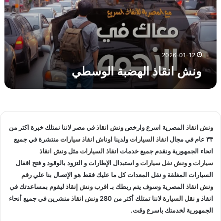
ا
ذ
ا
ل
ه
2026-01-12
ض
ونش انقاذ الهضبة الوسطي
ب
ة
ا
ل
و
س
ونش انقاذ
المصرية اسرع وارخص
ونش انقاذ
في مصر لاننا نمتلك خبرة اكثر من
ط
٣٣ عام في مجال
انقاذ السيارات
ولدينا
اوناش انقاذ سيارات
منتشرة في جميع
ي
انحاء الجمهورية ونقدم جميع خدمات
انقاذ السيارات
مثل
ونش انقاذ
سيارات
و
ونش نقل سيارات
و استبدال الإطارات و التزود بالوقود و فتح اقفال
السيارات المغلقة و نقل المعدات كل ما عليك فقط هو الإتصال بنا علي
رقم
ونش انقاذ
المصرية وسوف يتم ربطك بـ
اقرب ونش إنقاذ
ليقوم بمساعدتك في
انقاذ و
نقل السيارة
لاننا تمتلك أكثر من 280
ونش انقاذ
منشرين في جميع أنحاء
الجمهورية لخدمتك باسرع وقت.