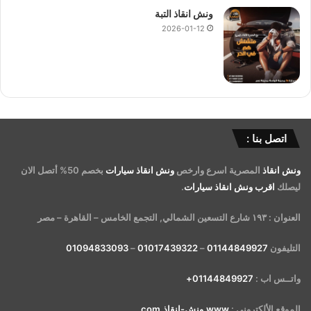
ونش انقاذ التبة
2026-01-12
اتصل بنا :
ونش انقاذ
المصرية اسرع وارخص
ونش انقاذ سيارات
بخصم 50% أتصل الان
ليصلك
اقرب ونش انقاذ سيارات
.
العنوان : ١٩٣ شارع التسعين الشمالي, التجمع الخامس – القاهرة – مصر
التليفون
01144849927
–
01017439322
–
01094833093
واتــس اب :
01144849927+
الموقع الألكتروني :
www.ونش-انقاذ.com