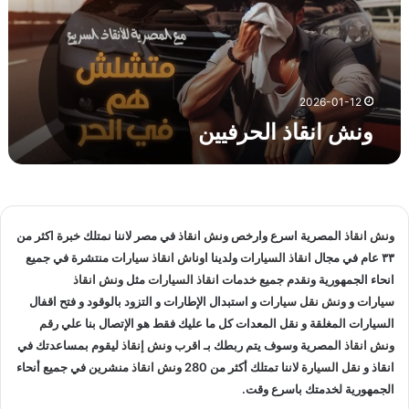
ا
ذ
ا
ل
ح
2026-01-12
ر
ونش انقاذ الحرفيين
ف
ي
ي
ن
ونش انقاذ
المصرية اسرع وارخص
ونش انقاذ
في مصر لاننا نمتلك خبرة اكثر من
٣٣ عام في مجال
انقاذ السيارات
ولدينا
اوناش انقاذ سيارات
منتشرة في جميع
انحاء الجمهورية ونقدم جميع خدمات
انقاذ السيارات
مثل
ونش انقاذ
سيارات
و
ونش نقل سيارات
و استبدال الإطارات و التزود بالوقود و فتح اقفال
السيارات المغلقة و نقل المعدات كل ما عليك فقط هو الإتصال بنا علي
رقم
ونش انقاذ
المصرية وسوف يتم ربطك بـ
اقرب ونش إنقاذ
ليقوم بمساعدتك في
انقاذ و
نقل السيارة
لاننا تمتلك أكثر من 280
ونش انقاذ
منشرين في جميع أنحاء
الجمهورية لخدمتك باسرع وقت.