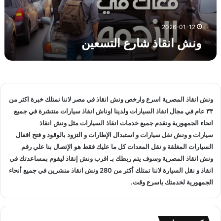
ش
ا
ر
2026-01-12
ع
ونش انقاذ شارع التسعين
ا
ل
ت
س
ع
ي
ونش انقاذ
المصرية اسرع وارخص
ونش انقاذ
في مصر لاننا نمتلك خبرة اكثر من
ن
٣٣ عام في مجال
انقاذ السيارات
ولدينا
اوناش انقاذ سيارات
منتشرة في جميع
انحاء الجمهورية ونقدم جميع خدمات
انقاذ السيارات
مثل
ونش انقاذ
سيارات
و
ونش نقل سيارات
و استبدال الإطارات و التزود بالوقود و فتح اقفال
السيارات المغلقة و نقل المعدات كل ما عليك فقط هو الإتصال بنا علي
رقم
ونش انقاذ
المصرية وسوف يتم ربطك بـ
اقرب ونش إنقاذ
ليقوم بمساعدتك في
انقاذ و
نقل السيارة
لاننا تمتلك أكثر من 280
ونش انقاذ
منشرين في جميع أنحاء
الجمهورية لخدمتك باسرع وقت.