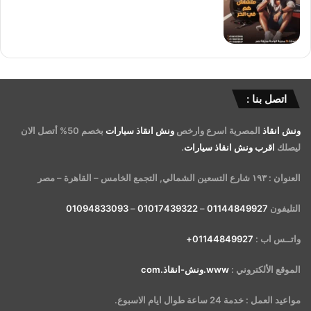
اتصل بنا :
ونش انقاذ
المصرية اسرع وارخص
ونش انقاذ سيارات
بخصم 50% أتصل الان
ليصلك
اقرب ونش انقاذ سيارات
.
العنوان : ١٩٣ شارع التسعين الشمالي, التجمع الخامس – القاهرة – مصر
التليفون
01144849927
–
01017439322
–
01094833093
واتــس اب :
01144849927+
الموقع الألكتروني :
www.ونش-انقاذ.com
مواعيد العمل : خدمة 24 ساعة طوال ايام الاسبوع.