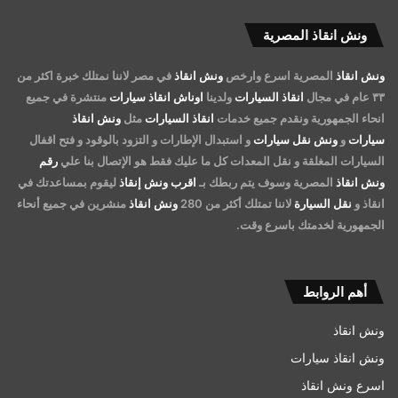
ونش انقاذ المصرية
ونش انقاذ
المصرية اسرع وارخص
ونش انقاذ
في مصر لاننا نمتلك خبرة اكثر من
٣٣ عام في مجال
انقاذ السيارات
ولدينا
اوناش انقاذ سيارات
منتشرة في جميع
انحاء الجمهورية ونقدم جميع خدمات
انقاذ السيارات
مثل
ونش انقاذ
سيارات
و
ونش نقل سيارات
و استبدال الإطارات و التزود بالوقود و فتح اقفال
السيارات المغلقة و نقل المعدات كل ما عليك فقط هو الإتصال بنا علي
رقم
ونش انقاذ
المصرية وسوف يتم ربطك بـ
اقرب ونش إنقاذ
ليقوم بمساعدتك في
انقاذ و
نقل السيارة
لاننا تمتلك أكثر من 280
ونش انقاذ
منشرين في جميع أنحاء
الجمهورية لخدمتك باسرع وقت.
أهم الروابط
ونش انقاذ
ونش انقاذ سيارات
اسرع ونش انقاذ