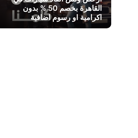
ا
القاهرة بخصم 50 % بدون
ذ
اكرامية او رسوم اضافية
س
ي
ا
ر
ا
ت
ف
ي
ا
ل
ق
ا
ه
ر
ة
ب
خ
ص
م