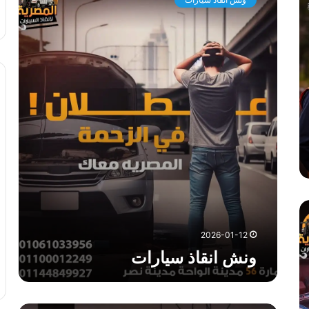
ش
ا
ن
ق
ا
ذ
س
ي
ا
ر
ا
ت
2026-01-12
ونش انقاذ سيارات