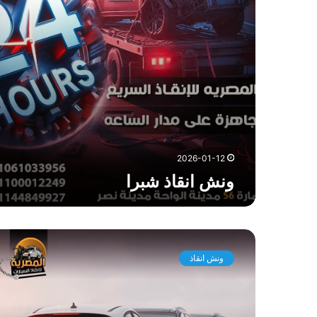
ش
ب
ر
ا
2026-01-12
ونش انقاذ شبرا
ت
ك
ونش انقاذ
ل
ف
ة
و