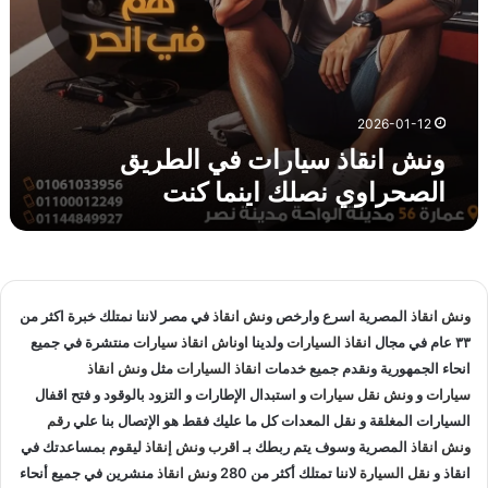
ر
ا
ت
ف
ي
ا
2026-01-12
ل
ونش انقاذ سيارات في الطريق
ط
الصحراوي نصلك اينما كنت
ر
ي
ق
ا
ل
ص
ونش انقاذ
المصرية اسرع وارخص
ونش انقاذ
في مصر لاننا نمتلك خبرة اكثر من
ح
٣٣ عام في مجال
انقاذ السيارات
ولدينا
اوناش انقاذ سيارات
منتشرة في جميع
ر
انحاء الجمهورية ونقدم جميع خدمات
انقاذ السيارات
مثل
ونش انقاذ
ا
و
سيارات
و
ونش نقل سيارات
و استبدال الإطارات و التزود بالوقود و فتح اقفال
ي
السيارات المغلقة و نقل المعدات كل ما عليك فقط هو الإتصال بنا علي
رقم
ن
ونش انقاذ
المصرية وسوف يتم ربطك بـ
اقرب ونش إنقاذ
ليقوم بمساعدتك في
ص
انقاذ و
نقل السيارة
لاننا تمتلك أكثر من 280
ونش انقاذ
منشرين في جميع أنحاء
ل