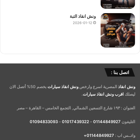
ونش انقاذ التبة
2026-01-12
اتصل بنا :
ونش انقاذ
المصرية اسرع وارخص
ونش انقاذ سيارات
بخصم 50% أتصل الان
ليصلك
اقرب ونش انقاذ سيارات
.
العنوان : ١٩٣ شارع التسعين الشمالي, التجمع الخامس – القاهرة – مصر
التليفون
01144849927
–
01017439322
–
01094833093
واتــس اب :
01144849927+