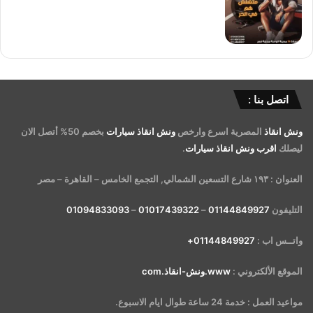
اتصل بنا :
ونش انقاذ
المصرية اسرع وارخص
ونش انقاذ سيارات
بخصم 50% أتصل الان
ليصلك
اقرب ونش انقاذ سيارات
.
العنوان : ١٩٣ شارع التسعين الشمالي, التجمع الخامس – القاهرة – مصر
التليفون
01144849927
–
01017439322
–
01094833093
واتــس اب :
01144849927+
الموقع الألكتروني :
www.ونش-انقاذ.com
مواعيد العمل : خدمة 24 ساعة طوال ايام الاسبوع.