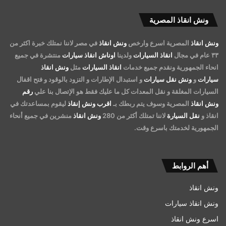
ونش انقاذ المصرية
ونش انقاذ
المصرية اسرع وارخص
ونش انقاذ
في مصر لاننا نمتلك خبرة اكثر من
٣٣ عام في مجال
انقاذ السيارات
ولدينا
اوناش انقاذ سيارات
منتشرة في جميع
انحاء الجمهورية ونقدم جميع خدمات
انقاذ السيارات
مثل
ونش انقاذ
سيارات
و
ونش نقل سيارات
و استبدال الإطارات و التزود بالوقود و فتح اقفال
السيارات المغلقة و نقل المعدات كل ما عليك فقط هو الإتصال بنا علي
رقم
ونش انقاذ
المصرية وسوف يتم ربطك بـ
اقرب ونش إنقاذ
ليقوم بمساعدتك في
انقاذ و
نقل السيارة
لاننا تمتلك أكثر من 280
ونش انقاذ
منشرين في جميع أنحاء
الجمهورية لخدمتك باسرع وقت.
أهم الروابط
ونش انقاذ
ونش انقاذ سيارات
اسرع ونش انقاذ