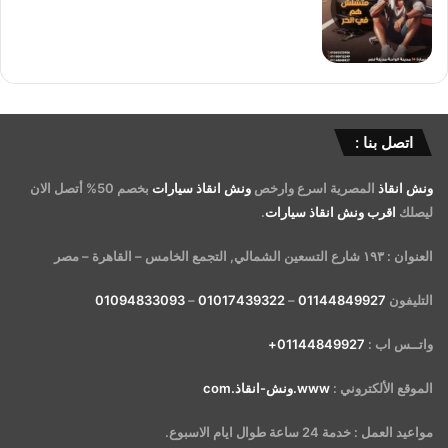
اتصل بنا :
ونش انقاذ
المصرية اسرع وارخص
ونش انقاذ سيارات
بخصم 50% أتصل الان
ليصلك
اقرب ونش انقاذ سيارات
.
العنوان : ١٩٣ شارع التسعين الشمالي, التجمع الخامس – القاهرة – مصر
التليفون
01144849927
–
01017439322
–
01094833093
واتــس اب :
01144849927+
الموقع الألكتروني :
www.ونش-انقاذ.com
مواعيد العمل : خدمة 24 ساعة طوال ايام الاسبوع.