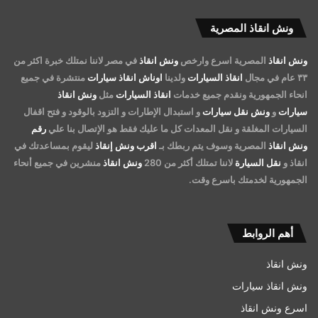
ونش انقاذ المصرية
ونش انقاذ
المصرية اسرع وارخص
ونش انقاذ
في مصر لاننا نمتلك خبرة اكثر من
٣٣ عام في مجال
انقاذ السيارات
ولدينا
اوناش انقاذ سيارات
منتشرة في جميع
انحاء الجمهورية ونقدم جميع خدمات
انقاذ السيارات
مثل
ونش انقاذ
سيارات
و
ونش نقل سيارات
و استبدال الإطارات و التزود بالوقود و فتح اقفال
السيارات المغلقة و نقل المعدات كل ما عليك فقط هو الإتصال بنا علي
رقم
ونش انقاذ
المصرية وسوف يتم ربطك بـ
اقرب ونش إنقاذ
ليقوم بمساعدتك في
انقاذ و
نقل السيارة
لاننا تمتلك أكثر من 280
ونش انقاذ
منشرين في جميع أنحاء
الجمهورية لخدمتك باسرع وقت.
أهم الروابط
ونش انقاذ
ونش انقاذ سيارات
اسرع ونش انقاذ