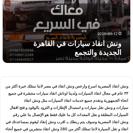
ر
ا
ت
ف
ي
ا
2026-01-12
ل
ونش انقاذ سيارات في القاهرة
ق
الجديدة والتجمع
ا
ه
ر
ة
ا
ل
ونش انقاذ
المصرية اسرع وارخص
ونش انقاذ
في مصر لاننا نمتلك خبرة اكثر من
ج
٣٣ عام في مجال
انقاذ السيارات
ولدينا
اوناش انقاذ سيارات
منتشرة في جميع
د
انحاء الجمهورية ونقدم جميع خدمات
انقاذ السيارات
مثل
ونش انقاذ
ي
د
سيارات
و
ونش نقل سيارات
و استبدال الإطارات و التزود بالوقود و فتح اقفال
ة
السيارات المغلقة و نقل المعدات كل ما عليك فقط هو الإتصال بنا علي
رقم
و
ونش انقاذ
المصرية وسوف يتم ربطك بـ
اقرب ونش إنقاذ
ليقوم بمساعدتك في
ا
انقاذ و
نقل السيارة
لاننا تمتلك أكثر من 280
ونش انقاذ
منشرين في جميع أنحاء
ل