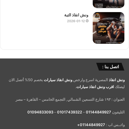
ونش انقاذ التبة
2026-01-12
اتصل بنا :
ونش انقاذ
المصرية اسرع وارخص
ونش انقاذ سيارات
بخصم 50% أتصل الان
ليصلك
اقرب ونش انقاذ سيارات
.
العنوان : ١٩٣ شارع التسعين الشمالي, التجمع الخامس – القاهرة – مصر
التليفون
01144849927
–
01017439322
–
01094833093
واتــس اب :
01144849927+