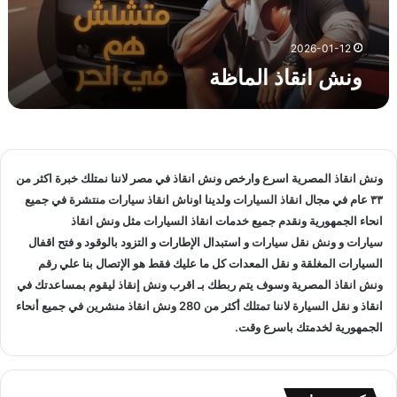
ا
ل
م
2026-01-12
ا
ونش انقاذ الماظة
ظ
ة
ونش انقاذ
المصرية اسرع وارخص
ونش انقاذ
في مصر لاننا نمتلك خبرة اكثر من
٣٣ عام في مجال
انقاذ السيارات
ولدينا
اوناش انقاذ سيارات
منتشرة في جميع
انحاء الجمهورية ونقدم جميع خدمات
انقاذ السيارات
مثل
ونش انقاذ
سيارات
و
ونش نقل سيارات
و استبدال الإطارات و التزود بالوقود و فتح اقفال
السيارات المغلقة و نقل المعدات كل ما عليك فقط هو الإتصال بنا علي
رقم
ونش انقاذ
المصرية وسوف يتم ربطك بـ
اقرب ونش إنقاذ
ليقوم بمساعدتك في
انقاذ و
نقل السيارة
لاننا تمتلك أكثر من 280
ونش انقاذ
منشرين في جميع أنحاء
الجمهورية لخدمتك باسرع وقت.