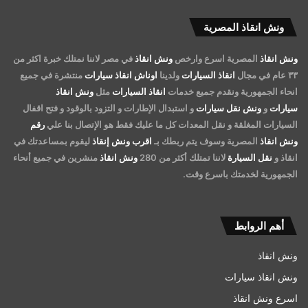
ونش انقاذ المصرية
ونش انقاذ
المصرية اسرع وارخص
ونش انقاذ
في مصر لاننا نمتلك خبرة اكثر من
٣٣ عام في مجال
انقاذ السيارات
ولدينا
اوناش انقاذ سيارات
منتشرة في جميع
انحاء الجمهورية ونقدم جميع خدمات
انقاذ السيارات
مثل
ونش انقاذ
سيارات
و
ونش نقل سيارات
و استبدال الإطارات و التزود بالوقود و فتح اقفال
السيارات المغلقة و نقل المعدات كل ما عليك فقط هو الإتصال بنا علي
رقم
ونش انقاذ
المصرية وسوف يتم ربطك بـ
اقرب ونش إنقاذ
ليقوم بمساعدتك في
انقاذ و
نقل السيارة
لاننا تمتلك أكثر من 280
ونش انقاذ
منشرين في جميع أنحاء
الجمهورية لخدمتك باسرع وقت.
أهم الروابط
ونش انقاذ
ونش انقاذ سيارات
اسرع ونش انقاذ