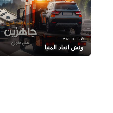
ن
ق
ا
ذ
ا
ل
م
2026-01-12
ن
ونش انقاذ المنيا
ي
ا