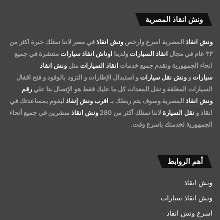
ونش انقاذ المصرية
ونش انقاذ
المصرية اسرع وارخص
ونش انقاذ
في مصر لاننا نمتلك خبرة اكثر من
٣٣ عام في مجال
انقاذ السيارات
ولدينا
اوناش انقاذ سيارات
منتشرة في جميع
انحاء الجمهورية ونقدم جميع خدمات
انقاذ السيارات
مثل
ونش انقاذ
سيارات
و
ونش نقل سيارات
و استبدال الإطارات و التزود بالوقود و فتح اقفال
السيارات المغلقة و نقل المعدات كل ما عليك فقط هو الإتصال بنا علي
رقم
ونش انقاذ
المصرية وسوف يتم ربطك بـ
اقرب ونش إنقاذ
ليقوم بمساعدتك في
انقاذ و
نقل السيارة
لاننا تمتلك أكثر من 280
ونش انقاذ
منشرين في جميع أنحاء
الجمهورية لخدمتك باسرع وقت.
أهم الروابط
ونش انقاذ
ونش انقاذ سيارات
اسرع ونش انقاذ