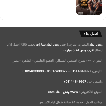
اتصل بنا :
ونش انقاذ
المصرية اسرع وارخص
ونش انقاذ سيارات
بخصم 50% أتصل الان
ليصلك
اقرب ونش انقاذ سيارات
.
العنوان : ١٩٣ شارع التسعين الشمالي, التجمع الخامس – القاهرة – مصر
التليفون
01144849927
–
01017439322
–
01094833093
واتــس اب :
01144849927+
الموقع الألكتروني :
www.ونش-انقاذ.com
مواعيد العمل : خدمة 24 ساعة طوال ايام الاسبوع.