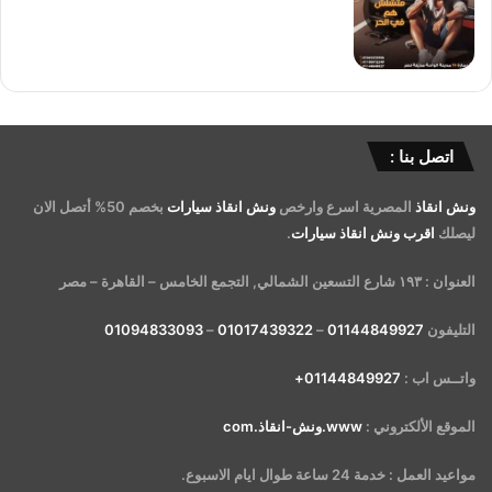
اتصل بنا :
ونش انقاذ
المصرية اسرع وارخص
ونش انقاذ سيارات
بخصم 50% أتصل الان
ليصلك
اقرب ونش انقاذ سيارات
.
العنوان : ١٩٣ شارع التسعين الشمالي, التجمع الخامس – القاهرة – مصر
التليفون
01144849927
–
01017439322
–
01094833093
واتــس اب :
01144849927+
الموقع الألكتروني :
www.ونش-انقاذ.com
مواعيد العمل : خدمة 24 ساعة طوال ايام الاسبوع.