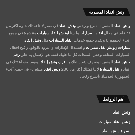
ونش انقاذ المصرية
ونش انقاذ
المصرية اسرع وارخص
ونش انقاذ
في مصر لاننا نمتلك خبرة اكثر من
٣٣ عام في مجال
انقاذ السيارات
ولدينا
اوناش انقاذ سيارات
منتشرة في جميع
انحاء الجمهورية ونقدم جميع خدمات
انقاذ السيارات
مثل
ونش انقاذ
سيارات
و
ونش نقل سيارات
و استبدال الإطارات و التزود بالوقود و فتح اقفال
السيارات المغلقة و نقل المعدات كل ما عليك فقط هو الإتصال بنا علي
رقم
ونش انقاذ
المصرية وسوف يتم ربطك بـ
اقرب ونش إنقاذ
ليقوم بمساعدتك في
انقاذ و
نقل السيارة
لاننا تمتلك أكثر من 280
ونش انقاذ
منشرين في جميع أنحاء
الجمهورية لخدمتك باسرع وقت.
أهم الروابط
ونش انقاذ
ونش انقاذ سيارات
اسرع ونش انقاذ