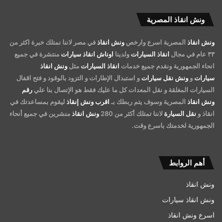
ونش انقاذ المصرية
ونش انقاذ
المصرية اسرع وارخص
ونش انقاذ
في مصر لاننا نمتلك خبرة اكثر من
٣٣ عام في مجال
انقاذ السيارات
ولدينا
اوناش انقاذ سيارات
منتشرة في جميع
انحاء الجمهورية ونقدم جميع خدمات
انقاذ السيارات
مثل
ونش انقاذ
سيارات
و
ونش نقل سيارات
و استبدال الإطارات و التزود بالوقود و فتح اقفال
السيارات المغلقة و نقل المعدات كل ما عليك فقط هو الإتصال بنا علي
رقم
ونش انقاذ
المصرية وسوف يتم ربطك بـ
اقرب ونش إنقاذ
ليقوم بمساعدتك في
انقاذ و
نقل السيارة
لاننا تمتلك أكثر من 280
ونش انقاذ
منشرين في جميع أنحاء
الجمهورية لخدمتك باسرع وقت.
أهم الروابط
ونش انقاذ
ونش انقاذ سيارات
اسرع ونش انقاذ