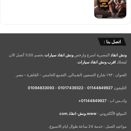
اتصل بنا :
ونش انقاذ
المصرية اسرع وارخص
ونش انقاذ سيارات
بخصم 50% أتصل الان
ليصلك
اقرب ونش انقاذ سيارات
.
العنوان : ١٩٣ شارع التسعين الشمالي, التجمع الخامس – القاهرة – مصر
التليفون
01144849927
–
01017439322
–
01094833093
واتــس اب :
01144849927+
الموقع الألكتروني :
www.ونش-انقاذ.com
مواعيد العمل : خدمة 24 ساعة طوال ايام الاسبوع.