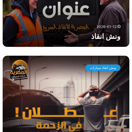
ذ
2026-01-12
ونش انقاذ
و
ن
ونش انقاذ سيارات
ش
ا
ن
ق
ا
ذ
س
ي
ا
ر