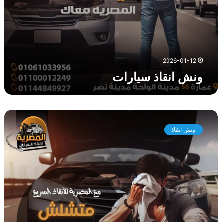
ا
ت
2026-01-12
ونش انقاذ سيارات
و
ن
ونش انقاذ
ش
ا
ن
ق
ا
ذ
م
ي
د