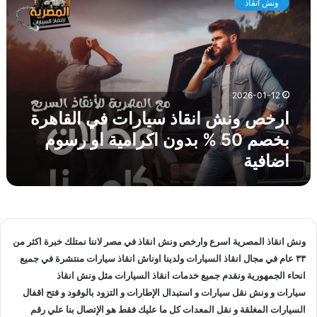
ونش انقاذ
خ
ق
ص
ا
و
ه
ن
ر
ش
ة
ا
ل
2026-01-12
ن
ا
ارخص ونش انقاذ سيارات في القاهرة
ق
ن
ا
ق
بخصم 50 % بدون اكرامية او رسوم
ذ
ا
اضافية
س
ذ
ي
ا
ا
ل
ر
س
ا
ي
ت
ا
ونش انقاذ
المصرية اسرع وارخص
ونش انقاذ
في مصر لاننا نمتلك خبرة اكثر من
ف
ر
٣٣ عام في مجال
انقاذ السيارات
ولدينا
اوناش انقاذ سيارات
منتشرة في جميع
ي
ا
انحاء الجمهورية ونقدم جميع خدمات
انقاذ السيارات
مثل
ونش انقاذ
ا
ت
سيارات
و
ونش نقل سيارات
و استبدال الإطارات و التزود بالوقود و فتح اقفال
ل
و
ق
السيارات المغلقة و نقل المعدات كل ما عليك فقط هو الإتصال بنا علي
رقم
ن