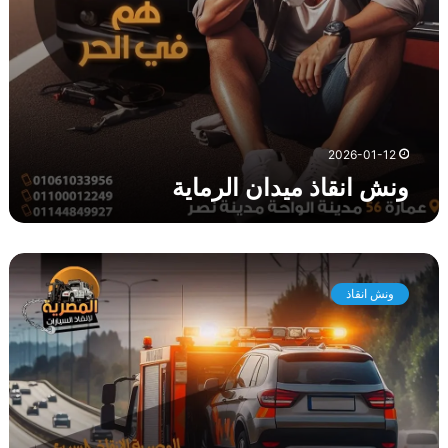
ا
ن
ا
ل
ر
م
ا
2026-01-12
ي
ونش انقاذ ميدان الرماية
ة
د
ل
ونش انقاذ
ي
ل
ك
ل
ا
خ
ت