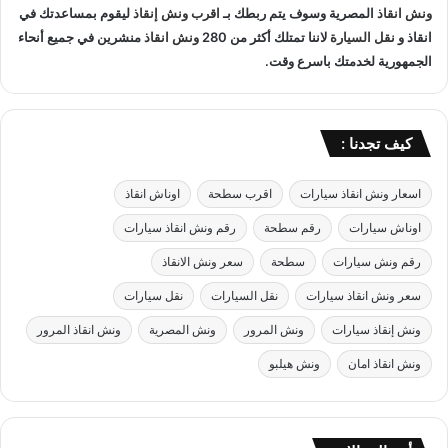
ا
ونش انقاذ
المصرية وسوف يتم ربطك بـ
اقرب ونش إنقاذ
ليقوم بمساعدتك في
ق
ه
ل
انقاذ و
نقل السيارة
لاننا تمتلك أكثر من 280
ونش انقاذ
منشرين في جميع أنحاء
ر
ا
الجمهورية لخدمتك باسرع وقت.
ة
ل
ب
س
خ
ي
ص
ا
كيف تجدنا :
م
ر
5
ا
اسعار ونش انقاذ سيارات
اقرب سطحة
اوناش انقاذ
0
ت
%
ب
اوناش سيارات
رقم سطحة
رقم ونش انقاذ سيارات
ب
ا
د
رقم ونش سيارات
سطحة
سعر ونش الانقاذ
م
و
ا
سعر ونش انقاذ سيارات
نقل السيارات
نقل سيارات
ن
ن
ا
ونش إنقاذ سيارات
ونش المرور
ونش المصرية
ونش انقاذ المرور
ك
ونش انقاذ امان
ونش هيلبو
ر
ا
م
ي